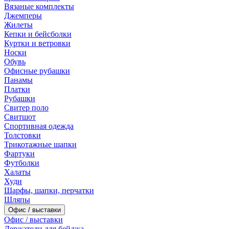
Вязаные комплекты
Джемперы
Жилеты
Кепки и бейсболки
Куртки и ветровки
Носки
Обувь
Офисные рубашки
Панамы
Платки
Рубашки
Свитер поло
Свитшот
Спортивная одежда
Толстовки
Трикотажные шапки
Фартуки
Футболки
Халаты
Худи
Шарфы, шапки, перчатки
Шляпы
Офис / выставки
Офис / выставки
Держатели для бейджа