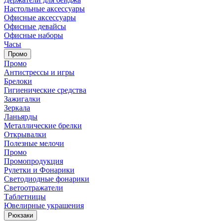
Настольные аксессуары
Офисные аксессуары
Офисные девайсы
Офисные наборы
Часы
Промо
Промо
Антистрессы и игры
Брелоки
Гигиенические средства
Зажигалки
Зеркала
Ланьярды
Металлические брелки
Открывалки
Полезные мелочи
Промо
Промопродукция
Рулетки и Фонарики
Светодиодные фонарики
Светоотражатели
Таблетницы
Ювелирные украшения
Рюкзаки