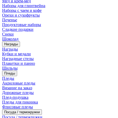
Мед и крем-мед
Наборы для глинтвейна
Наборы с чаем и кофе
Орехи и сухофрукты
Печенье
Продуктовые наборы
Сладкие подарки
Снеки
Шоколад
Награды
Награды
Кубки и медали
Наградные стелы
Плакетки и панно
Шильды
Пледы
Пледы
Акриловые пледы
Вязание на заказ
Дорожные пледы
Плед-подушка
Пледы для пикника
Флисовые пледы
Посуда / термокружки
Посуда / термокружки