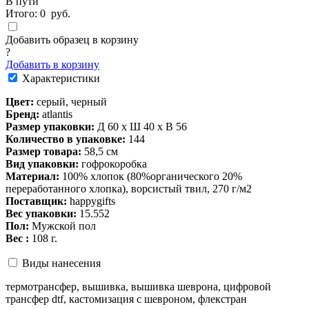
В пути
Итого:
0
руб.
Добавить образец в корзину
?
Добавить в корзину
Характеристики
Цвет:
серый, черный
Бренд:
atlantis
Размер упаковки:
Д 60 x Ш 40 x В 56
Количество в упаковке:
144
Размер товара:
58,5 см
Вид упаковки:
гофрокоробка
Материал:
100% хлопок (80%органического 20%
переработанного хлопка), ворсистый твил, 270 г/м2
Поставщик:
happygifts
Вес упаковки:
15.552
Пол:
Мужской пол
Вес :
108 г.
Виды нанесения
термотрансфер, вышивка, вышивка шеврона, цифровой
трансфер dtf, кастомизация с шевроном, флекстран