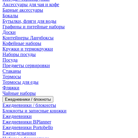
Аксессуары для чая и кофе
Барные аксессуары
Бокалы
Бутылки, фляги для воды
Графины и питейные наборы
Доски
Контейнеры Ланчбоксы
Кофейные наборы
Кружки и термокружки
Наборы посуды
Посуда
Предметы сервировки
Стаканы
Термосы
Термосы для еды
Фляжки
Чайные наборы
Ежедневники / блокноты
Ежедневники / блокноты
Блокноты и записные книжки
Ежедневники
Ежедневники BPlanner
Ежедневники Portobello
Еженедельники