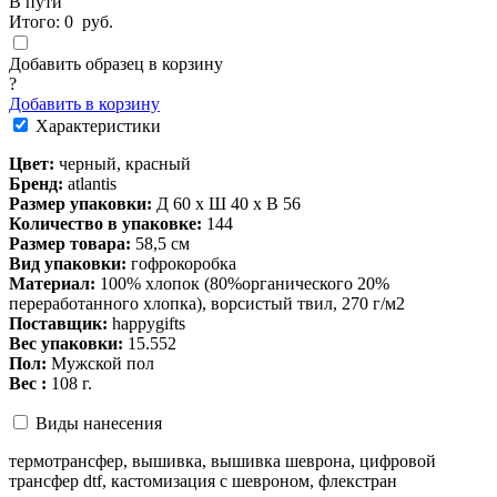
В пути
Итого:
0
руб.
Добавить образец в корзину
?
Добавить в корзину
Характеристики
Цвет:
черный, красный
Бренд:
atlantis
Размер упаковки:
Д 60 x Ш 40 x В 56
Количество в упаковке:
144
Размер товара:
58,5 см
Вид упаковки:
гофрокоробка
Материал:
100% хлопок (80%органического 20%
переработанного хлопка), ворсистый твил, 270 г/м2
Поставщик:
happygifts
Вес упаковки:
15.552
Пол:
Мужской пол
Вес :
108 г.
Виды нанесения
термотрансфер, вышивка, вышивка шеврона, цифровой
трансфер dtf, кастомизация с шевроном, флекстран