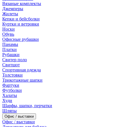
Вязаные комплекты
Джемперы
Жилеты
Кепки и бейсболки
Куртки и ветровки
Носки
Обувь
Офисные рубашки
Панамы
Платки
Рубашки
Свитер поло
Свитшот
Спортивная одежда
Толстовки
Трикотажные шапки
Фартуки
Футболки
Халаты
Худи
Шарфы, шапки, перчатки
Шляпы
Офис / выставки
Офис / выставки
Держатели для бейджа