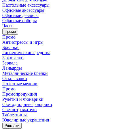
Настольные аксессуары
Офисные аксессуары
Офисные девайсы
Офисные наборы
Часы
Промо
Промо
Антистрессы и игры
Брелоки
Гигиенические средства
Зажигалки
Зеркала
Ланьярды
Металлические брелки
Открывалки
Полезные мелочи
Промо
Промопродукция
Рулетки и Фонарики
Светодиодные фонарики
Светоотражатели
Таблетницы
Ювелирные украшения
Рюкзаки