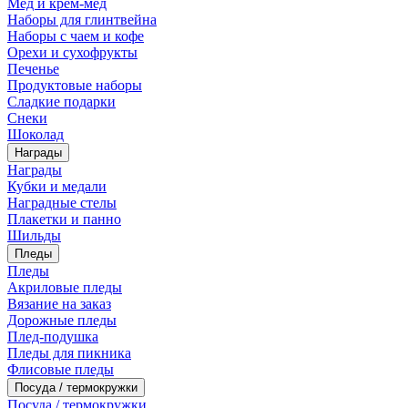
Мед и крем-мед
Наборы для глинтвейна
Наборы с чаем и кофе
Орехи и сухофрукты
Печенье
Продуктовые наборы
Сладкие подарки
Снеки
Шоколад
Награды
Награды
Кубки и медали
Наградные стелы
Плакетки и панно
Шильды
Пледы
Пледы
Акриловые пледы
Вязание на заказ
Дорожные пледы
Плед-подушка
Пледы для пикника
Флисовые пледы
Посуда / термокружки
Посуда / термокружки