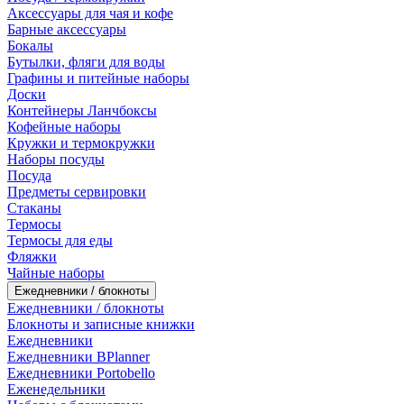
Аксессуары для чая и кофе
Барные аксессуары
Бокалы
Бутылки, фляги для воды
Графины и питейные наборы
Доски
Контейнеры Ланчбоксы
Кофейные наборы
Кружки и термокружки
Наборы посуды
Посуда
Предметы сервировки
Стаканы
Термосы
Термосы для еды
Фляжки
Чайные наборы
Ежедневники / блокноты
Ежедневники / блокноты
Блокноты и записные книжки
Ежедневники
Ежедневники BPlanner
Ежедневники Portobello
Еженедельники