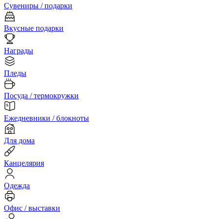
Сувениры / подарки
Вкусные подарки
Награды
Пледы
Посуда / термокружки
Ежедневники / блокноты
Для дома
Канцелярия
Одежда
Офис / выставки