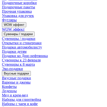
Подарочные коробки
Подарочные пакеты
Прочная упаковка
Упаковка для ручек
Футляры
WOW эффект
WOW эффект
Сувениры / подарки
Сувениры / подарки
Открытки и стикерпаки
Подарки автомобилисту
Подарки детям
Подарки ко Дню нефтяника
Сувениры к 23 февраля
Сувениры к 8 марта
Эко-подарки
Вкусные подарки
Вкусные подарки
Варенье и джемы
Конфеты
Леденцы
Мед и крем-мед
Наборы для глинтвейна
Наборы с чаем и кофе