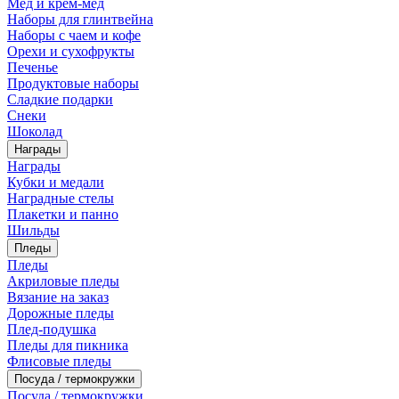
Мед и крем-мед
Наборы для глинтвейна
Наборы с чаем и кофе
Орехи и сухофрукты
Печенье
Продуктовые наборы
Сладкие подарки
Снеки
Шоколад
Награды
Награды
Кубки и медали
Наградные стелы
Плакетки и панно
Шильды
Пледы
Пледы
Акриловые пледы
Вязание на заказ
Дорожные пледы
Плед-подушка
Пледы для пикника
Флисовые пледы
Посуда / термокружки
Посуда / термокружки