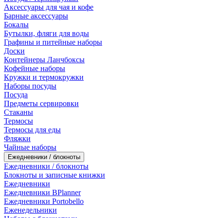
Аксессуары для чая и кофе
Барные аксессуары
Бокалы
Бутылки, фляги для воды
Графины и питейные наборы
Доски
Контейнеры Ланчбоксы
Кофейные наборы
Кружки и термокружки
Наборы посуды
Посуда
Предметы сервировки
Стаканы
Термосы
Термосы для еды
Фляжки
Чайные наборы
Ежедневники / блокноты
Ежедневники / блокноты
Блокноты и записные книжки
Ежедневники
Ежедневники BPlanner
Ежедневники Portobello
Еженедельники