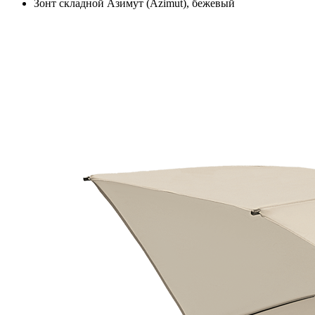
Зонт складной Азимут (Azimut), бежевый