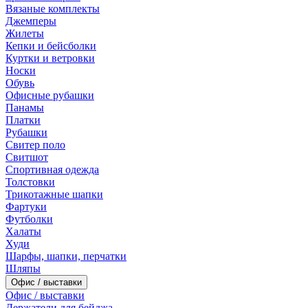
Вязаные комплекты
Джемперы
Жилеты
Кепки и бейсболки
Куртки и ветровки
Носки
Обувь
Офисные рубашки
Панамы
Платки
Рубашки
Свитер поло
Свитшот
Спортивная одежда
Толстовки
Трикотажные шапки
Фартуки
Футболки
Халаты
Худи
Шарфы, шапки, перчатки
Шляпы
Офис / выставки
Офис / выставки
Держатели для бейджа