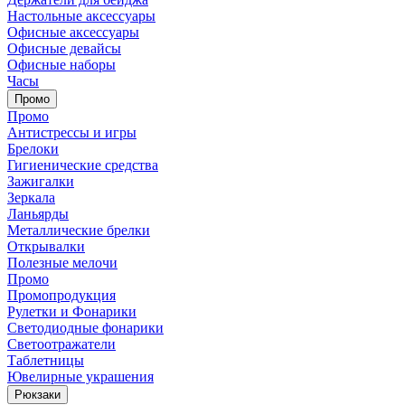
Настольные аксессуары
Офисные аксессуары
Офисные девайсы
Офисные наборы
Часы
Промо
Промо
Антистрессы и игры
Брелоки
Гигиенические средства
Зажигалки
Зеркала
Ланьярды
Металлические брелки
Открывалки
Полезные мелочи
Промо
Промопродукция
Рулетки и Фонарики
Светодиодные фонарики
Светоотражатели
Таблетницы
Ювелирные украшения
Рюкзаки