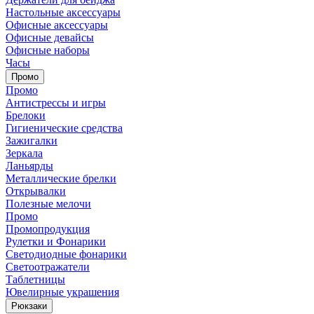
Настольные аксессуары
Офисные аксессуары
Офисные девайсы
Офисные наборы
Часы
Промо
Промо
Антистрессы и игры
Брелоки
Гигиенические средства
Зажигалки
Зеркала
Ланьярды
Металлические брелки
Открывалки
Полезные мелочи
Промо
Промопродукция
Рулетки и Фонарики
Светодиодные фонарики
Светоотражатели
Таблетницы
Ювелирные украшения
Рюкзаки