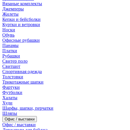
Вязаные комплекты
Джемперы
Жилеты
Кепки и бейсболки
Куртки и ветровки
Носки
Обувь
Офисные рубашки
Панамы
Платки
Рубашки
Свитер поло
Свитшот
Спортивная одежда
Толстовки
Трикотажные шапки
Фартуки
Футболки
Халаты
Худи
Шарфы, шапки, перчатки
Шляпы
Офис / выставки
Офис / выставки
Держатели для бейджа