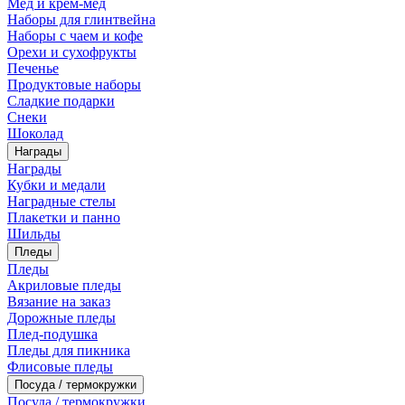
Мед и крем-мед
Наборы для глинтвейна
Наборы с чаем и кофе
Орехи и сухофрукты
Печенье
Продуктовые наборы
Сладкие подарки
Снеки
Шоколад
Награды
Награды
Кубки и медали
Наградные стелы
Плакетки и панно
Шильды
Пледы
Пледы
Акриловые пледы
Вязание на заказ
Дорожные пледы
Плед-подушка
Пледы для пикника
Флисовые пледы
Посуда / термокружки
Посуда / термокружки