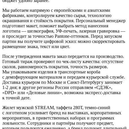
бюджет удобно заранее.
Мы работаем напрямую с европейскими и азиатскими
фабриками, контролируем качество сырья, технологию
окрашивания и стойкость покрытия. Персональный менеджер
подготовит макет, поможет выбрать метод нанесения
логотипа — шелкография, УФ-печать, лазерная гравировка —
и проследит за точностью Pantone-оттенков. Перед запуском
партии вы получите цифровой эскиз: можно скорректировать
размещение знака, текст или цвет.
После утверждения макета заказ передается на производство.
Готовый тираж проверяют по чек-листу качества: отсутствие
сколов, равномерность покрытия, точность размеров.
Мы упаковываем изделия в транспортные короба
с демпфирующим материалом и передаем курьерской службе.
Доставка курьером по Москве и Санкт-Петербургу занимает
1-2 дня; в другие регионы России отправляем «СДЭК»,
«DPD» или «Деловые линии», возможна экспресс-доставка
к точной дате.
Жилет мужской STREAM, таффета 280Т, темно-синий
с логотипом усиливает бренд на выставках, корпоративных
мероприятиях, в приветственных наборах и программах
лояльности. Сотрудники и партнёры получают предмет,
которым пользуются ежедневно, а бренд получает длительный