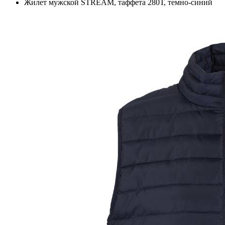
Жилет мужской STREAM, таффета 280Т, темно-синий