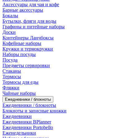
Аксессуары для чая и кофе
Барные аксессуары
Бокалы
Бутылки, фляги для воды
Графины и питейные наборы
Доски
Контейнеры Ланчбоксы
Кофейные наборы
Кружки и термокружки
Наборы посуды
Посуда
Предметы сервировки
Стаканы
Термосы
Термосы для еды
Фляжки
Чайные наборы
Ежедневники / блокноты
Ежедневники / блокноты
Блокноты и записные книжки
Ежедневники
Ежедневники BPlanner
Ежедневники Portobello
Еженедельники