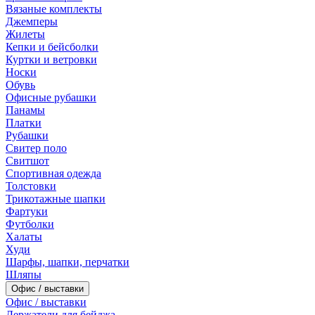
Вязаные комплекты
Джемперы
Жилеты
Кепки и бейсболки
Куртки и ветровки
Носки
Обувь
Офисные рубашки
Панамы
Платки
Рубашки
Свитер поло
Свитшот
Спортивная одежда
Толстовки
Трикотажные шапки
Фартуки
Футболки
Халаты
Худи
Шарфы, шапки, перчатки
Шляпы
Офис / выставки
Офис / выставки
Держатели для бейджа