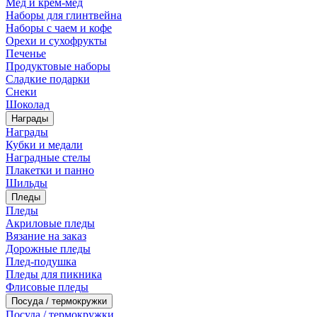
Мед и крем-мед
Наборы для глинтвейна
Наборы с чаем и кофе
Орехи и сухофрукты
Печенье
Продуктовые наборы
Сладкие подарки
Снеки
Шоколад
Награды
Награды
Кубки и медали
Наградные стелы
Плакетки и панно
Шильды
Пледы
Пледы
Акриловые пледы
Вязание на заказ
Дорожные пледы
Плед-подушка
Пледы для пикника
Флисовые пледы
Посуда / термокружки
Посуда / термокружки