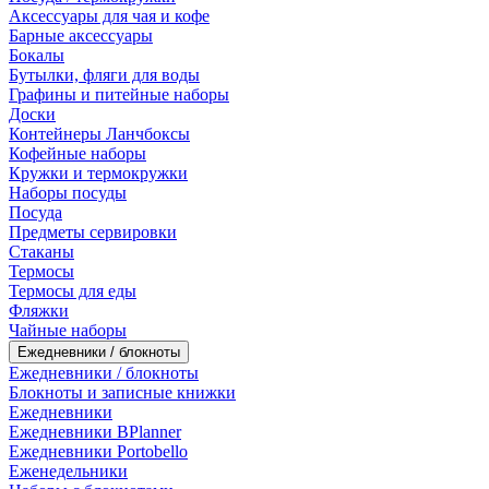
Аксессуары для чая и кофе
Барные аксессуары
Бокалы
Бутылки, фляги для воды
Графины и питейные наборы
Доски
Контейнеры Ланчбоксы
Кофейные наборы
Кружки и термокружки
Наборы посуды
Посуда
Предметы сервировки
Стаканы
Термосы
Термосы для еды
Фляжки
Чайные наборы
Ежедневники / блокноты
Ежедневники / блокноты
Блокноты и записные книжки
Ежедневники
Ежедневники BPlanner
Ежедневники Portobello
Еженедельники