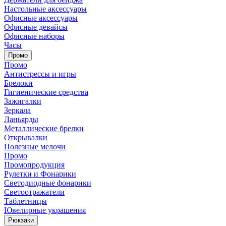
Настольные аксессуары
Офисные аксессуары
Офисные девайсы
Офисные наборы
Часы
Промо
Промо
Антистрессы и игры
Брелоки
Гигиенические средства
Зажигалки
Зеркала
Ланьярды
Металлические брелки
Открывалки
Полезные мелочи
Промо
Промопродукция
Рулетки и Фонарики
Светодиодные фонарики
Светоотражатели
Таблетницы
Ювелирные украшения
Рюкзаки