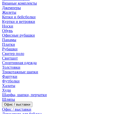
Вязаные комплекты
Джемперы
Жилеты
Кепки и бейсболки
Куртки и ветровки
Носки
Обувь
Офисные рубашки
Панамы
Платки
Рубашки
Свитер поло
Свитшот
Спортивная одежда
Толстовки
Трикотажные шапки
Фартуки
Футболки
Халаты
Худи
Шарфы, шапки, перчатки
Шляпы
Офис / выставки
Офис / выставки
Держатели для бейджа