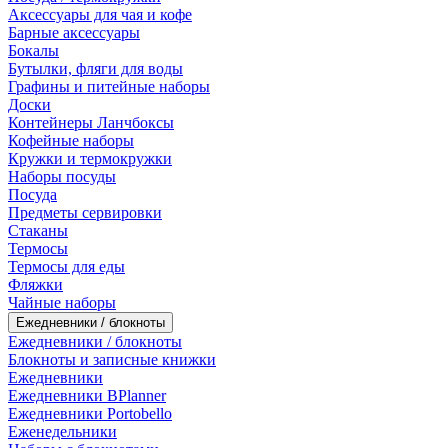
Аксессуары для чая и кофе
Барные аксессуары
Бокалы
Бутылки, фляги для воды
Графины и питейные наборы
Доски
Контейнеры Ланчбоксы
Кофейные наборы
Кружки и термокружки
Наборы посуды
Посуда
Предметы сервировки
Стаканы
Термосы
Термосы для еды
Фляжки
Чайные наборы
Ежедневники / блокноты
Ежедневники / блокноты
Блокноты и записные книжки
Ежедневники
Ежедневники BPlanner
Ежедневники Portobello
Еженедельники