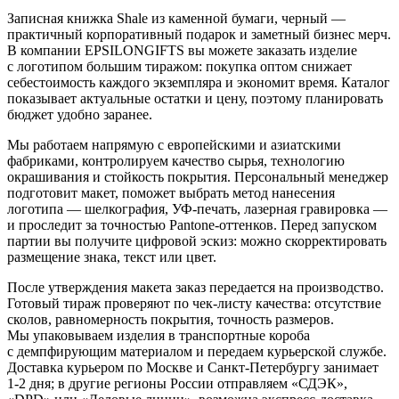
Записная книжка Shale из каменной бумаги, черный —
практичный корпоративный подарок и заметный бизнес мерч.
В компании EPSILONGIFTS вы можете заказать изделие
с логотипом большим тиражом: покупка оптом снижает
себестоимость каждого экземпляра и экономит время. Каталог
показывает актуальные остатки и цену, поэтому планировать
бюджет удобно заранее.
Мы работаем напрямую с европейскими и азиатскими
фабриками, контролируем качество сырья, технологию
окрашивания и стойкость покрытия. Персональный менеджер
подготовит макет, поможет выбрать метод нанесения
логотипа — шелкография, УФ-печать, лазерная гравировка —
и проследит за точностью Pantone-оттенков. Перед запуском
партии вы получите цифровой эскиз: можно скорректировать
размещение знака, текст или цвет.
После утверждения макета заказ передается на производство.
Готовый тираж проверяют по чек-листу качества: отсутствие
сколов, равномерность покрытия, точность размеров.
Мы упаковываем изделия в транспортные короба
с демпфирующим материалом и передаем курьерской службе.
Доставка курьером по Москве и Санкт-Петербургу занимает
1-2 дня; в другие регионы России отправляем «СДЭК»,