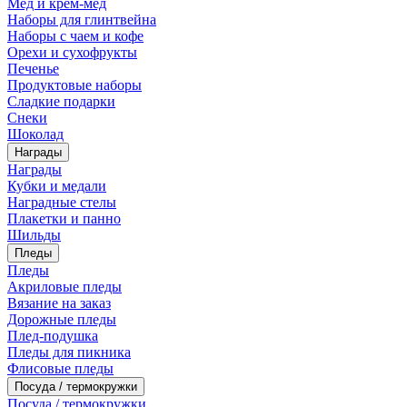
Мед и крем-мед
Наборы для глинтвейна
Наборы с чаем и кофе
Орехи и сухофрукты
Печенье
Продуктовые наборы
Сладкие подарки
Снеки
Шоколад
Награды
Награды
Кубки и медали
Наградные стелы
Плакетки и панно
Шильды
Пледы
Пледы
Акриловые пледы
Вязание на заказ
Дорожные пледы
Плед-подушка
Пледы для пикника
Флисовые пледы
Посуда / термокружки
Посуда / термокружки