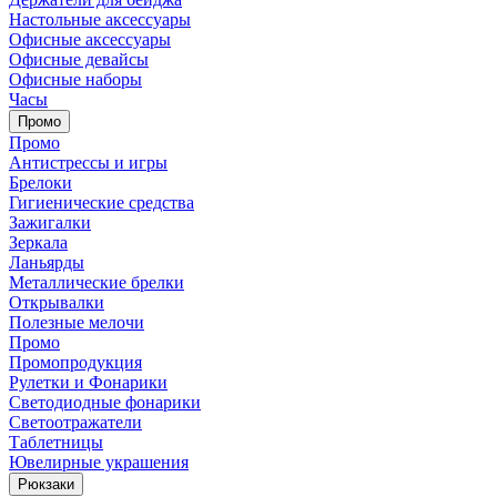
Настольные аксессуары
Офисные аксессуары
Офисные девайсы
Офисные наборы
Часы
Промо
Промо
Антистрессы и игры
Брелоки
Гигиенические средства
Зажигалки
Зеркала
Ланьярды
Металлические брелки
Открывалки
Полезные мелочи
Промо
Промопродукция
Рулетки и Фонарики
Светодиодные фонарики
Светоотражатели
Таблетницы
Ювелирные украшения
Рюкзаки