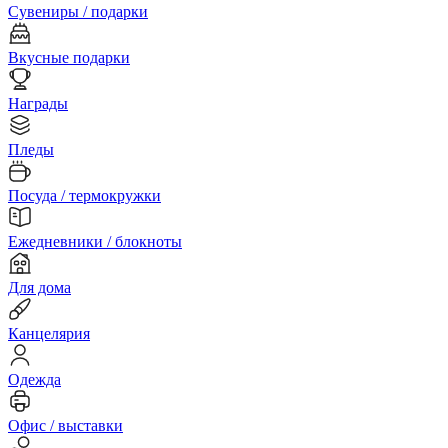
Сувениры / подарки
Вкусные подарки
Награды
Пледы
Посуда / термокружки
Ежедневники / блокноты
Для дома
Канцелярия
Одежда
Офис / выставки