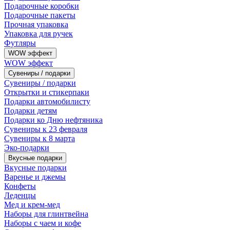
Подарочные коробки
Подарочные пакеты
Прочная упаковка
Упаковка для ручек
Футляры
WOW эффект
WOW эффект
Сувениры / подарки
Сувениры / подарки
Открытки и стикерпаки
Подарки автомобилисту
Подарки детям
Подарки ко Дню нефтяника
Сувениры к 23 февраля
Сувениры к 8 марта
Эко-подарки
Вкусные подарки
Вкусные подарки
Варенье и джемы
Конфеты
Леденцы
Мед и крем-мед
Наборы для глинтвейна
Наборы с чаем и кофе