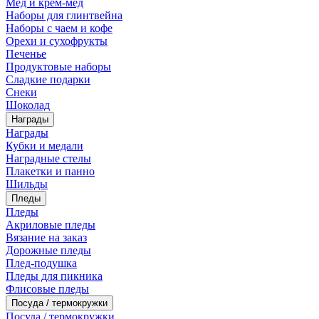
Мед и крем-мед
Наборы для глинтвейна
Наборы с чаем и кофе
Орехи и сухофрукты
Печенье
Продуктовые наборы
Сладкие подарки
Снеки
Шоколад
Награды
Награды
Кубки и медали
Наградные стелы
Плакетки и панно
Шильды
Пледы
Пледы
Акриловые пледы
Вязание на заказ
Дорожные пледы
Плед-подушка
Пледы для пикника
Флисовые пледы
Посуда / термокружки
Посуда / термокружки