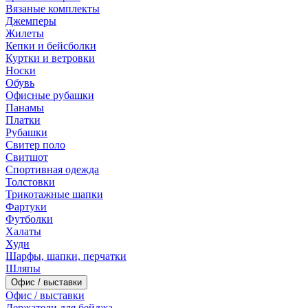
Вязаные комплекты
Джемперы
Жилеты
Кепки и бейсболки
Куртки и ветровки
Носки
Обувь
Офисные рубашки
Панамы
Платки
Рубашки
Свитер поло
Свитшот
Спортивная одежда
Толстовки
Трикотажные шапки
Фартуки
Футболки
Халаты
Худи
Шарфы, шапки, перчатки
Шляпы
Офис / выставки
Офис / выставки
Держатели для бейджа