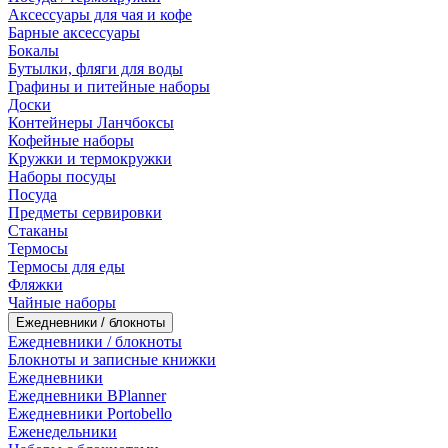
Аксессуары для чая и кофе
Барные аксессуары
Бокалы
Бутылки, фляги для воды
Графины и питейные наборы
Доски
Контейнеры Ланчбоксы
Кофейные наборы
Кружки и термокружки
Наборы посуды
Посуда
Предметы сервировки
Стаканы
Термосы
Термосы для еды
Фляжки
Чайные наборы
Ежедневники / блокноты
Ежедневники / блокноты
Блокноты и записные книжки
Ежедневники
Ежедневники BPlanner
Ежедневники Portobello
Еженедельники