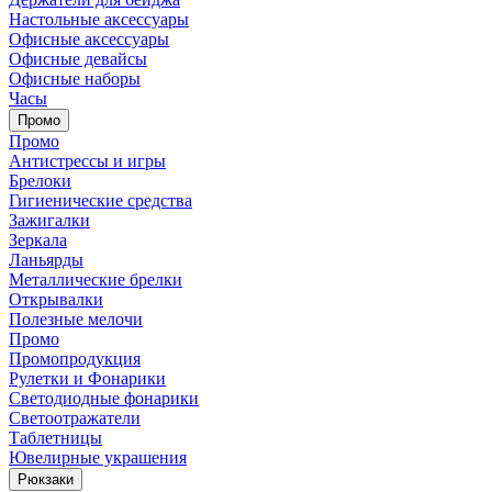
Настольные аксессуары
Офисные аксессуары
Офисные девайсы
Офисные наборы
Часы
Промо
Промо
Антистрессы и игры
Брелоки
Гигиенические средства
Зажигалки
Зеркала
Ланьярды
Металлические брелки
Открывалки
Полезные мелочи
Промо
Промопродукция
Рулетки и Фонарики
Светодиодные фонарики
Светоотражатели
Таблетницы
Ювелирные украшения
Рюкзаки