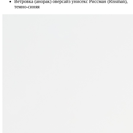
Ветровка (анорак) оверсайз унисекс Риссман (Rissman),
темно-синяя