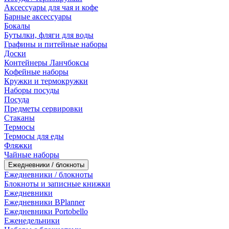
Аксессуары для чая и кофе
Барные аксессуары
Бокалы
Бутылки, фляги для воды
Графины и питейные наборы
Доски
Контейнеры Ланчбоксы
Кофейные наборы
Кружки и термокружки
Наборы посуды
Посуда
Предметы сервировки
Стаканы
Термосы
Термосы для еды
Фляжки
Чайные наборы
Ежедневники / блокноты
Ежедневники / блокноты
Блокноты и записные книжки
Ежедневники
Ежедневники BPlanner
Ежедневники Portobello
Еженедельники