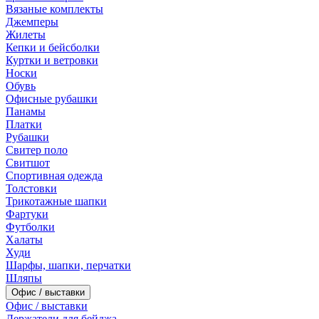
Вязаные комплекты
Джемперы
Жилеты
Кепки и бейсболки
Куртки и ветровки
Носки
Обувь
Офисные рубашки
Панамы
Платки
Рубашки
Свитер поло
Свитшот
Спортивная одежда
Толстовки
Трикотажные шапки
Фартуки
Футболки
Халаты
Худи
Шарфы, шапки, перчатки
Шляпы
Офис / выставки
Офис / выставки
Держатели для бейджа