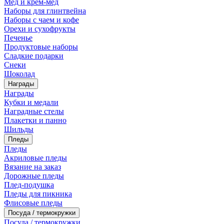
Мед и крем-мед
Наборы для глинтвейна
Наборы с чаем и кофе
Орехи и сухофрукты
Печенье
Продуктовые наборы
Сладкие подарки
Снеки
Шоколад
Награды
Награды
Кубки и медали
Наградные стелы
Плакетки и панно
Шильды
Пледы
Пледы
Акриловые пледы
Вязание на заказ
Дорожные пледы
Плед-подушка
Пледы для пикника
Флисовые пледы
Посуда / термокружки
Посуда / термокружки