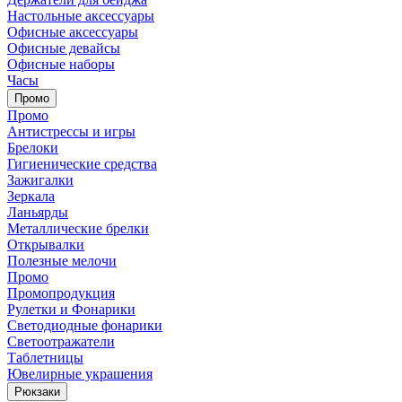
Настольные аксессуары
Офисные аксессуары
Офисные девайсы
Офисные наборы
Часы
Промо
Промо
Антистрессы и игры
Брелоки
Гигиенические средства
Зажигалки
Зеркала
Ланьярды
Металлические брелки
Открывалки
Полезные мелочи
Промо
Промопродукция
Рулетки и Фонарики
Светодиодные фонарики
Светоотражатели
Таблетницы
Ювелирные украшения
Рюкзаки