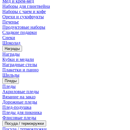
Мед и крем-мед
Наборы для глинтвейна
Наборы с чаем и кофе
Орехи и сухофрукты
Печенье
Продуктовые наборы
Сладкие подарки
Снеки
Шоколад
Награды
Награды
Кубки и медали
Наградные стелы
Плакетки и панно
Шильды
Пледы
Пледы
Акриловые пледы
Вязание на заказ
Дорожные пледы
Плед-подушка
Пледы для пикника
Флисовые пледы
Посуда / термокружки
Посуда / термокружки