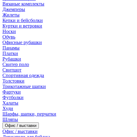
Вязаные комплекты
Джемперы
Жилеты
Кепки и бейсболки
Куртки и ветровки
Носки
Обувь
Офисные рубашки
Панамы
Платки
Рубашки
Свитер поло
Свитшот
Спортивная одежда
Толстовки
Трикотажные шапки
Фартуки
Футболки
Халаты
Худи
Шарфы, шапки, перчатки
Шляпы
Офис / выставки
Офис / выставки
Держатели для бейджа