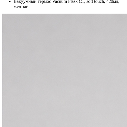
Вакуумный термос Vacuum Flask C1, soft touch, 420мл,
желтый