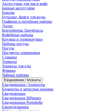
Аксессуары для чая и кофе
Барные аксессуары
Бокалы
Бутылки, фляги для воды
Графины и питейные наборы
Доски
Контейнеры Ланчбоксы
Кофейные наборы
Кружки и термокружки
Наборы посуды
Посуда
Предметы сервировки
Стаканы
Термосы
Термосы для еды
Фляжки
Чайные наборы
Ежедневники / блокноты
Ежедневники / блокноты
Блокноты и записные книжки
Ежедневники
Ежедневники BPlanner
Ежедневники Portobello
Еженедельники