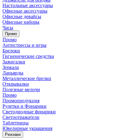
Настольные аксессуары
Офисные аксессуары
Офисные девайсы
Офисные наборы
Часы
Промо
Промо
Антистрессы и игры
Брелоки
Гигиенические средства
Зажигалки
Зеркала
Ланьярды
Металлические брелки
Открывалки
Полезные мелочи
Промо
Промопродукция
Рулетки и Фонарики
Светодиодные фонарики
Светоотражатели
Таблетницы
Ювелирные украшения
Рюкзаки