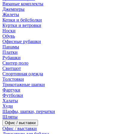
Вязаные комплекты
Джемперы
Жилеты
Кепки и бейсболки
Куртки и ветровки
Носки
Обувь
Офисные рубашки
Панамы
Платки
Рубашки
Свитер поло
Свитшот
Спортивная одежда
Толстовки
Трикотажные шапки
Фартуки
Футболки
Халаты
Худи
Шарфы, шапки, перчатки
Шляпы
Офис / выставки
Офис / выставки
Держатели для бейджа