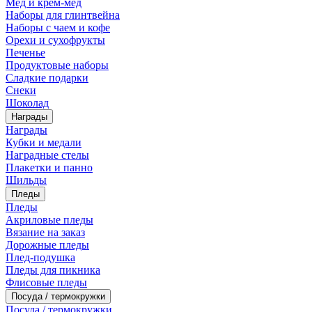
Мед и крем-мед
Наборы для глинтвейна
Наборы с чаем и кофе
Орехи и сухофрукты
Печенье
Продуктовые наборы
Сладкие подарки
Снеки
Шоколад
Награды
Награды
Кубки и медали
Наградные стелы
Плакетки и панно
Шильды
Пледы
Пледы
Акриловые пледы
Вязание на заказ
Дорожные пледы
Плед-подушка
Пледы для пикника
Флисовые пледы
Посуда / термокружки
Посуда / термокружки