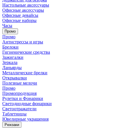
Настольные аксессуары
Офисные аксессуары
Офисные девайсы
Офисные наборы
Часы
Промо
Промо
Антистрессы и игры
Брелоки
Гигиенические средства
Зажигалки
Зеркала
Ланьярды
Металлические брелки
Открывалки
Полезные мелочи
Промо
Промопродукция
Рулетки и Фонарики
Светодиодные фонарики
Светоотражатели
Таблетницы
Ювелирные украшения
Рюкзаки