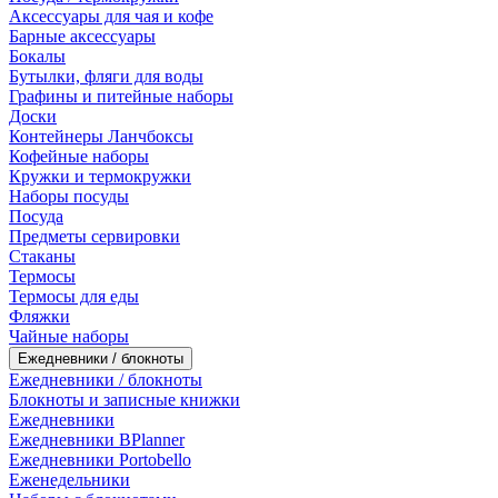
Аксессуары для чая и кофе
Барные аксессуары
Бокалы
Бутылки, фляги для воды
Графины и питейные наборы
Доски
Контейнеры Ланчбоксы
Кофейные наборы
Кружки и термокружки
Наборы посуды
Посуда
Предметы сервировки
Стаканы
Термосы
Термосы для еды
Фляжки
Чайные наборы
Ежедневники / блокноты
Ежедневники / блокноты
Блокноты и записные книжки
Ежедневники
Ежедневники BPlanner
Ежедневники Portobello
Еженедельники