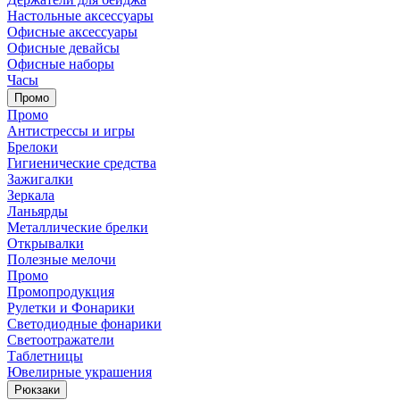
Настольные аксессуары
Офисные аксессуары
Офисные девайсы
Офисные наборы
Часы
Промо
Промо
Антистрессы и игры
Брелоки
Гигиенические средства
Зажигалки
Зеркала
Ланьярды
Металлические брелки
Открывалки
Полезные мелочи
Промо
Промопродукция
Рулетки и Фонарики
Светодиодные фонарики
Светоотражатели
Таблетницы
Ювелирные украшения
Рюкзаки