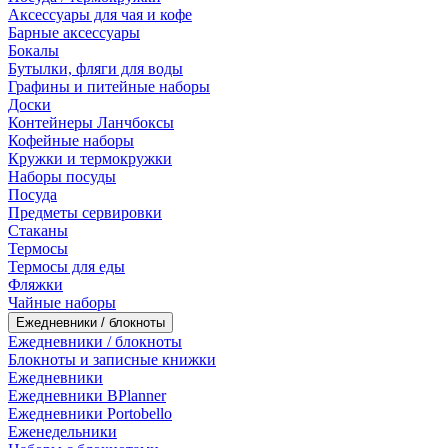
Аксессуары для чая и кофе
Барные аксессуары
Бокалы
Бутылки, фляги для воды
Графины и питейные наборы
Доски
Контейнеры Ланчбоксы
Кофейные наборы
Кружки и термокружки
Наборы посуды
Посуда
Предметы сервировки
Стаканы
Термосы
Термосы для еды
Фляжки
Чайные наборы
Ежедневники / блокноты
Ежедневники / блокноты
Блокноты и записные книжки
Ежедневники
Ежедневники BPlanner
Ежедневники Portobello
Еженедельники