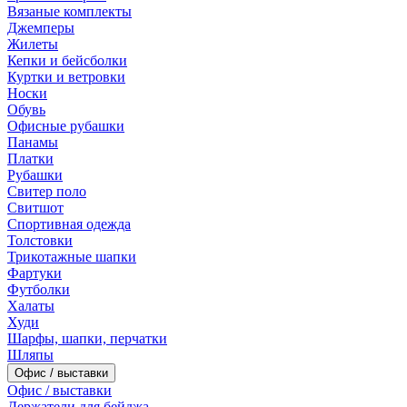
Вязаные комплекты
Джемперы
Жилеты
Кепки и бейсболки
Куртки и ветровки
Носки
Обувь
Офисные рубашки
Панамы
Платки
Рубашки
Свитер поло
Свитшот
Спортивная одежда
Толстовки
Трикотажные шапки
Фартуки
Футболки
Халаты
Худи
Шарфы, шапки, перчатки
Шляпы
Офис / выставки
Офис / выставки
Держатели для бейджа