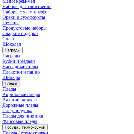
Мед и крем-мед
Наборы для глинтвейна
Наборы с чаем и кофе
Орехи и сухофрукты
Печенье
Продуктовые наборы
Сладкие подарки
Снеки
Шоколад
Награды
Награды
Кубки и медали
Наградные стелы
Плакетки и панно
Шильды
Пледы
Пледы
Акриловые пледы
Вязание на заказ
Дорожные пледы
Плед-подушка
Пледы для пикника
Флисовые пледы
Посуда / термокружки
Посуда / термокружки