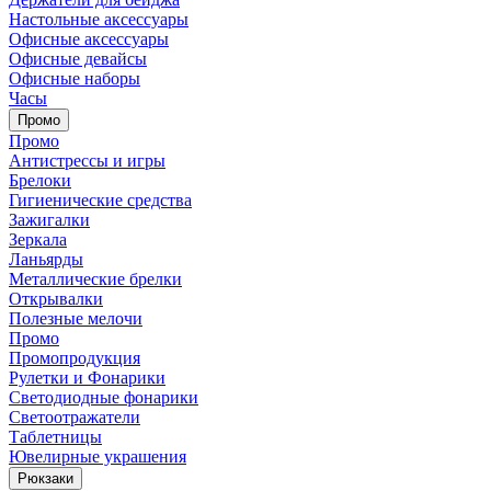
Настольные аксессуары
Офисные аксессуары
Офисные девайсы
Офисные наборы
Часы
Промо
Промо
Антистрессы и игры
Брелоки
Гигиенические средства
Зажигалки
Зеркала
Ланьярды
Металлические брелки
Открывалки
Полезные мелочи
Промо
Промопродукция
Рулетки и Фонарики
Светодиодные фонарики
Светоотражатели
Таблетницы
Ювелирные украшения
Рюкзаки