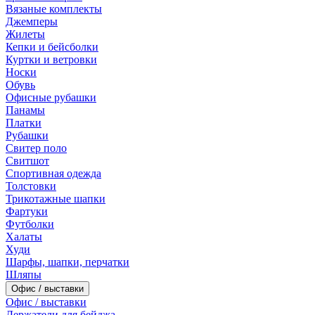
Вязаные комплекты
Джемперы
Жилеты
Кепки и бейсболки
Куртки и ветровки
Носки
Обувь
Офисные рубашки
Панамы
Платки
Рубашки
Свитер поло
Свитшот
Спортивная одежда
Толстовки
Трикотажные шапки
Фартуки
Футболки
Халаты
Худи
Шарфы, шапки, перчатки
Шляпы
Офис / выставки
Офис / выставки
Держатели для бейджа