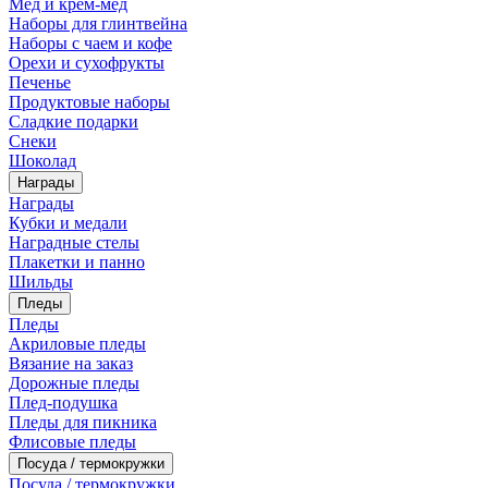
Мед и крем-мед
Наборы для глинтвейна
Наборы с чаем и кофе
Орехи и сухофрукты
Печенье
Продуктовые наборы
Сладкие подарки
Снеки
Шоколад
Награды
Награды
Кубки и медали
Наградные стелы
Плакетки и панно
Шильды
Пледы
Пледы
Акриловые пледы
Вязание на заказ
Дорожные пледы
Плед-подушка
Пледы для пикника
Флисовые пледы
Посуда / термокружки
Посуда / термокружки