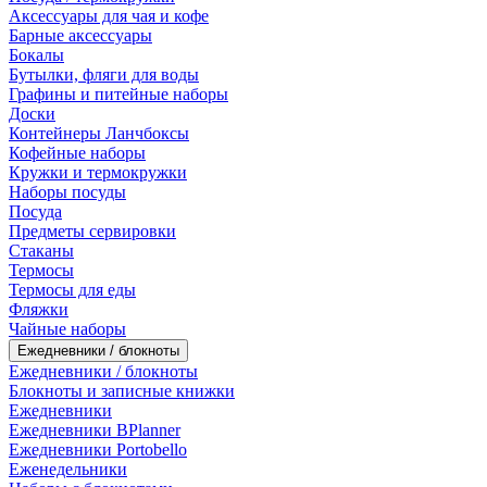
Аксессуары для чая и кофе
Барные аксессуары
Бокалы
Бутылки, фляги для воды
Графины и питейные наборы
Доски
Контейнеры Ланчбоксы
Кофейные наборы
Кружки и термокружки
Наборы посуды
Посуда
Предметы сервировки
Стаканы
Термосы
Термосы для еды
Фляжки
Чайные наборы
Ежедневники / блокноты
Ежедневники / блокноты
Блокноты и записные книжки
Ежедневники
Ежедневники BPlanner
Ежедневники Portobello
Еженедельники