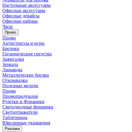
Настольные аксессуары
Офисные аксессуары
Офисные девайсы
Офисные наборы
Часы
Промо
Промо
Антистрессы и игры
Брелоки
Гигиенические средства
Зажигалки
Зеркала
Ланьярды
Металлические брелки
Открывалки
Полезные мелочи
Промо
Промопродукция
Рулетки и Фонарики
Светодиодные фонарики
Светоотражатели
Таблетницы
Ювелирные украшения
Рюкзаки