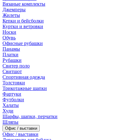
Вязаные комплекты
Джемперы
Жилеты
Кепки и бейсболки
Куртки и ветровки
Носки
Обувь
Офисные рубашки
Панамы
Платки
Рубашки
Свитер поло
Свитшот
Спортивная одежда
Толстовки
Трикотажные шапки
Фартуки
Футболки
Халаты
Худи
Шарфы, шапки, перчатки
Шляпы
Офис / выставки
Офис / выставки
Держатели для бейджа