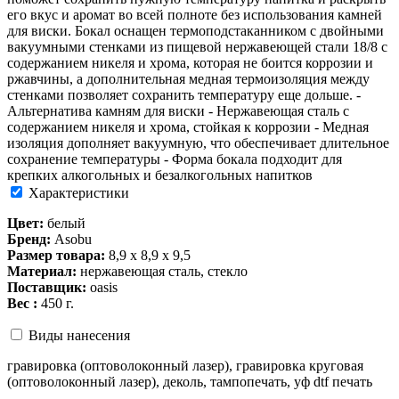
его вкус и аромат во всей полноте без использования камней
для виски. Бокал оснащен термоподстаканником с двойными
вакуумными стенками из пищевой нержавеющей стали 18/8 с
содержанием никеля и хрома, которая не боится коррозии и
ржавчины, а дополнительная медная термоизоляция между
стенками позволяет сохранить температуру еще дольше. -
Альтернатива камням для виски - Нержавеющая сталь с
содержанием никеля и хрома, стойкая к коррозии - Медная
изоляция дополняет вакуумную, что обеспечивает длительное
сохранение температуры - Форма бокала подходит для
крепких алкогольных и безалкогольных напитков
Характеристики
Цвет:
белый
Бренд:
Asobu
Размер товара:
8,9 х 8,9 х 9,5
Материал:
нержавеющая сталь, стекло
Поставщик:
oasis
Вес :
450 г.
Виды нанесения
гравировка (оптоволоконный лазер), гравировка круговая
(оптоволоконный лазер), деколь, тампопечать, уф dtf печать