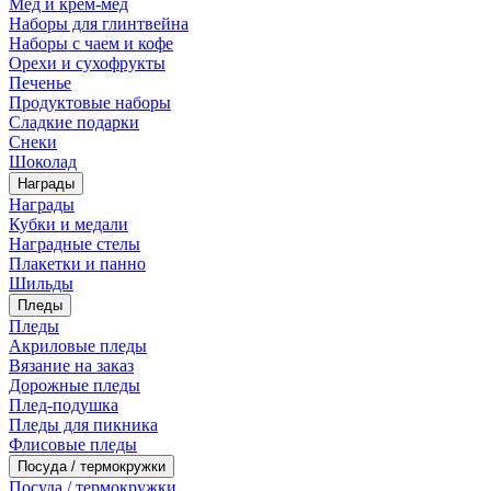
Мед и крем-мед
Наборы для глинтвейна
Наборы с чаем и кофе
Орехи и сухофрукты
Печенье
Продуктовые наборы
Сладкие подарки
Снеки
Шоколад
Награды
Награды
Кубки и медали
Наградные стелы
Плакетки и панно
Шильды
Пледы
Пледы
Акриловые пледы
Вязание на заказ
Дорожные пледы
Плед-подушка
Пледы для пикника
Флисовые пледы
Посуда / термокружки
Посуда / термокружки