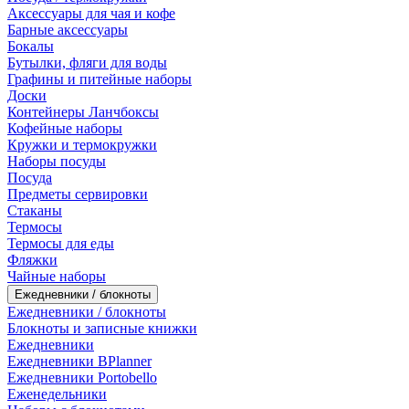
Аксессуары для чая и кофе
Барные аксессуары
Бокалы
Бутылки, фляги для воды
Графины и питейные наборы
Доски
Контейнеры Ланчбоксы
Кофейные наборы
Кружки и термокружки
Наборы посуды
Посуда
Предметы сервировки
Стаканы
Термосы
Термосы для еды
Фляжки
Чайные наборы
Ежедневники / блокноты
Ежедневники / блокноты
Блокноты и записные книжки
Ежедневники
Ежедневники BPlanner
Ежедневники Portobello
Еженедельники