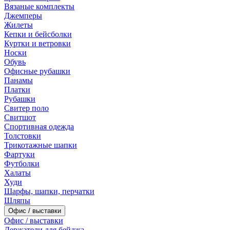
Вязаные комплекты
Джемперы
Жилеты
Кепки и бейсболки
Куртки и ветровки
Носки
Обувь
Офисные рубашки
Панамы
Платки
Рубашки
Свитер поло
Свитшот
Спортивная одежда
Толстовки
Трикотажные шапки
Фартуки
Футболки
Халаты
Худи
Шарфы, шапки, перчатки
Шляпы
Офис / выставки
Офис / выставки
Держатели для бейджа