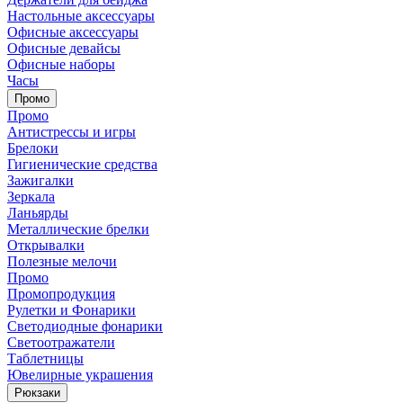
Настольные аксессуары
Офисные аксессуары
Офисные девайсы
Офисные наборы
Часы
Промо
Промо
Антистрессы и игры
Брелоки
Гигиенические средства
Зажигалки
Зеркала
Ланьярды
Металлические брелки
Открывалки
Полезные мелочи
Промо
Промопродукция
Рулетки и Фонарики
Светодиодные фонарики
Светоотражатели
Таблетницы
Ювелирные украшения
Рюкзаки