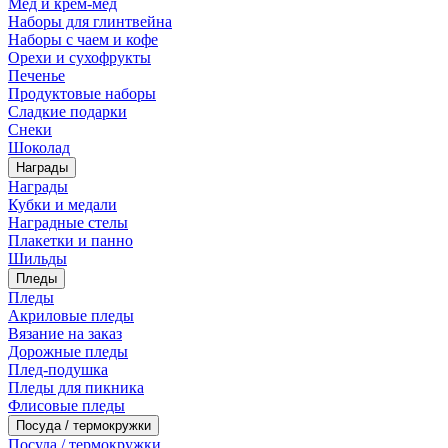
Мед и крем-мед
Наборы для глинтвейна
Наборы с чаем и кофе
Орехи и сухофрукты
Печенье
Продуктовые наборы
Сладкие подарки
Снеки
Шоколад
Награды
Награды
Кубки и медали
Наградные стелы
Плакетки и панно
Шильды
Пледы
Пледы
Акриловые пледы
Вязание на заказ
Дорожные пледы
Плед-подушка
Пледы для пикника
Флисовые пледы
Посуда / термокружки
Посуда / термокружки