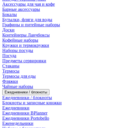
Аксессуары для чая и кофе
Барные аксессуары
Бокалы
Бутылки, фляги для воды
Графины и питейные наборы
Доски
Контейнеры Ланчбоксы
Кофейные наборы
Кружки и термокружки
Наборы посуды
Посуда
Предметы сервировки
Стаканы
Термосы
Термосы для еды
Фляжки
Чайные наборы
Ежедневники / блокноты
Ежедневники / блокноты
Блокноты и записные книжки
Ежедневники
Ежедневники BPlanner
Ежедневники Portobello
Еженедельники