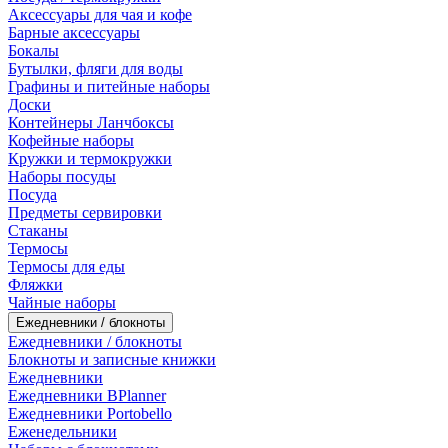
Аксессуары для чая и кофе
Барные аксессуары
Бокалы
Бутылки, фляги для воды
Графины и питейные наборы
Доски
Контейнеры Ланчбоксы
Кофейные наборы
Кружки и термокружки
Наборы посуды
Посуда
Предметы сервировки
Стаканы
Термосы
Термосы для еды
Фляжки
Чайные наборы
Ежедневники / блокноты
Ежедневники / блокноты
Блокноты и записные книжки
Ежедневники
Ежедневники BPlanner
Ежедневники Portobello
Еженедельники