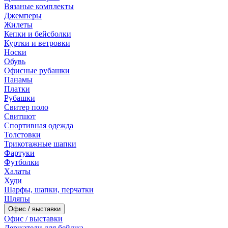
Вязаные комплекты
Джемперы
Жилеты
Кепки и бейсболки
Куртки и ветровки
Носки
Обувь
Офисные рубашки
Панамы
Платки
Рубашки
Свитер поло
Свитшот
Спортивная одежда
Толстовки
Трикотажные шапки
Фартуки
Футболки
Халаты
Худи
Шарфы, шапки, перчатки
Шляпы
Офис / выставки
Офис / выставки
Держатели для бейджа