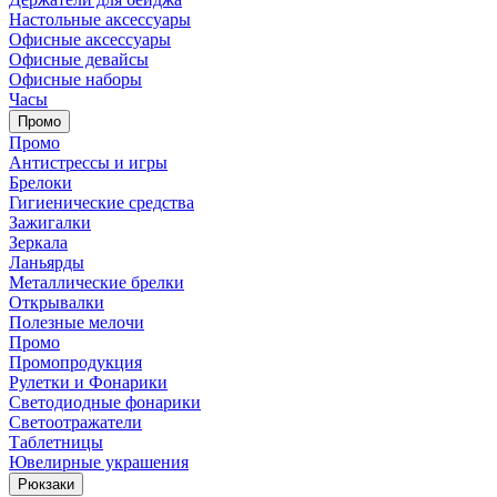
Настольные аксессуары
Офисные аксессуары
Офисные девайсы
Офисные наборы
Часы
Промо
Промо
Антистрессы и игры
Брелоки
Гигиенические средства
Зажигалки
Зеркала
Ланьярды
Металлические брелки
Открывалки
Полезные мелочи
Промо
Промопродукция
Рулетки и Фонарики
Светодиодные фонарики
Светоотражатели
Таблетницы
Ювелирные украшения
Рюкзаки