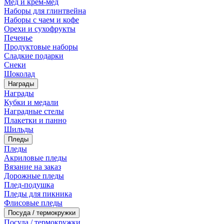
Мед и крем-мед
Наборы для глинтвейна
Наборы с чаем и кофе
Орехи и сухофрукты
Печенье
Продуктовые наборы
Сладкие подарки
Снеки
Шоколад
Награды
Награды
Кубки и медали
Наградные стелы
Плакетки и панно
Шильды
Пледы
Пледы
Акриловые пледы
Вязание на заказ
Дорожные пледы
Плед-подушка
Пледы для пикника
Флисовые пледы
Посуда / термокружки
Посуда / термокружки