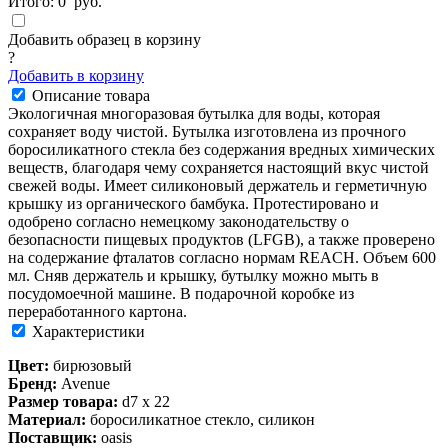
Итого:
0
руб.
Добавить образец в корзину
?
Добавить в корзину
Описание товара
Экологичная многоразовая бутылка для воды, которая
сохраняет воду чистой. Бутылка изготовлена из прочного
боросиликатного стекла без содержания вредных химических
веществ, благодаря чему сохраняется настоящий вкус чистой
свежей воды. Имеет силиконовый держатель и герметичную
крышку из органического бамбука. Протестировано и
одобрено согласно немецкому законодательству о
безопасности пищевых продуктов (LFGB), а также проверено
на содержание фталатов согласно нормам REACH. Объем 600
мл. Сняв держатель и крышку, бутылку можно мыть в
посудомоечной машине. В подарочной коробке из
переработанного картона.
Характеристики
Цвет:
бирюзовый
Бренд:
Avenue
Размер товара:
d7 х 22
Материал:
боросиликатное стекло, силикон
Поставщик:
oasis