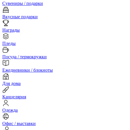
Сувениры / подарки
Вкусные подарки
Награды
Пледы
Посуда / термокружки
Ежедневники / блокноты
Для дома
Канцелярия
Одежда
Офис / выставки