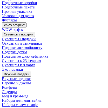
Подарочные коробки
Подарочные пакеты
Прочная упаковка
Упаковка для ручек
Футляры
WOW эффект
WOW эффект
Сувениры / подарки
Сувениры / подарки
Открытки и стикерпаки
Подарки автомобилисту
Подарки детям
Подарки ко Дню нефтяника
Сувениры к 23 февраля
Сувениры к 8 марта
Эко-подарки
Вкусные подарки
Вкусные подарки
Варенье и джемы
Конфеты
Леденцы
Мед и крем-мед
Наборы для глинтвейна
Наборы с чаем и кофе