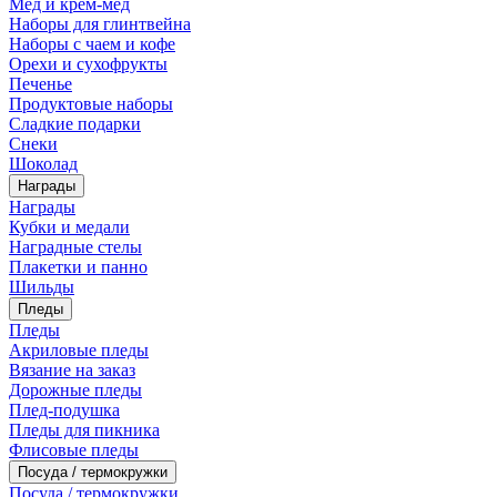
Мед и крем-мед
Наборы для глинтвейна
Наборы с чаем и кофе
Орехи и сухофрукты
Печенье
Продуктовые наборы
Сладкие подарки
Снеки
Шоколад
Награды
Награды
Кубки и медали
Наградные стелы
Плакетки и панно
Шильды
Пледы
Пледы
Акриловые пледы
Вязание на заказ
Дорожные пледы
Плед-подушка
Пледы для пикника
Флисовые пледы
Посуда / термокружки
Посуда / термокружки