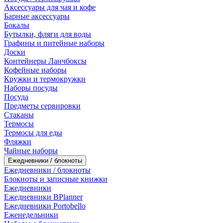
Аксессуары для чая и кофе
Барные аксессуары
Бокалы
Бутылки, фляги для воды
Графины и питейные наборы
Доски
Контейнеры Ланчбоксы
Кофейные наборы
Кружки и термокружки
Наборы посуды
Посуда
Предметы сервировки
Стаканы
Термосы
Термосы для еды
Фляжки
Чайные наборы
Ежедневники / блокноты
Ежедневники / блокноты
Блокноты и записные книжки
Ежедневники
Ежедневники BPlanner
Ежедневники Portobello
Еженедельники