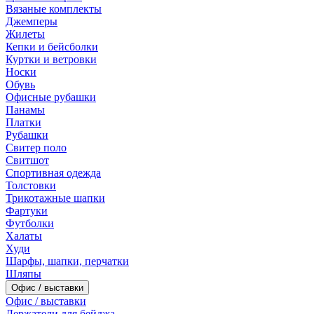
Вязаные комплекты
Джемперы
Жилеты
Кепки и бейсболки
Куртки и ветровки
Носки
Обувь
Офисные рубашки
Панамы
Платки
Рубашки
Свитер поло
Свитшот
Спортивная одежда
Толстовки
Трикотажные шапки
Фартуки
Футболки
Халаты
Худи
Шарфы, шапки, перчатки
Шляпы
Офис / выставки
Офис / выставки
Держатели для бейджа