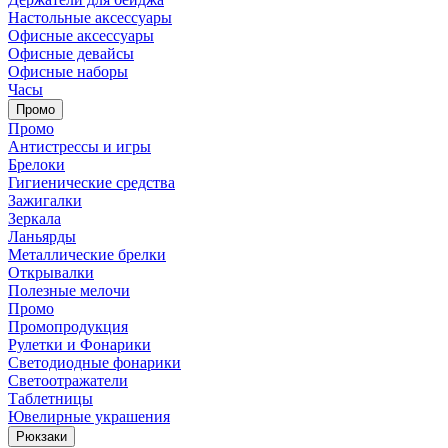
Настольные аксессуары
Офисные аксессуары
Офисные девайсы
Офисные наборы
Часы
Промо
Промо
Антистрессы и игры
Брелоки
Гигиенические средства
Зажигалки
Зеркала
Ланьярды
Металлические брелки
Открывалки
Полезные мелочи
Промо
Промопродукция
Рулетки и Фонарики
Светодиодные фонарики
Светоотражатели
Таблетницы
Ювелирные украшения
Рюкзаки