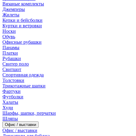
Вязаные комплекты
Джемперы
Жилеты
Кепки и бейсболки
Куртки и ветровки
Носки
Обувь
Офисные рубашки
Панамы
Платки
Рубашки
Свитер поло
Свитшот
Спортивная одежда
Толстовки
Трикотажные шапки
Фартуки
Футболки
Халаты
Худи
Шарфы, шапки, перчатки
Шляпы
Офис / выставки
Офис / выставки
Держатели для бейджа