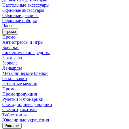
Настольные аксессуары
Офисные аксессуары
Офисные девайсы
Офисные наборы
Часы
Промо
Промо
Антистрессы и игры
Брелоки
Гигиенические средства
Зажигалки
Зеркала
Ланьярды
Металлические брелки
Открывалки
Полезные мелочи
Промо
Промопродукция
Рулетки и Фонарики
Светодиодные фонарики
Светоотражатели
Таблетницы
Ювелирные украшения
Рюкзаки