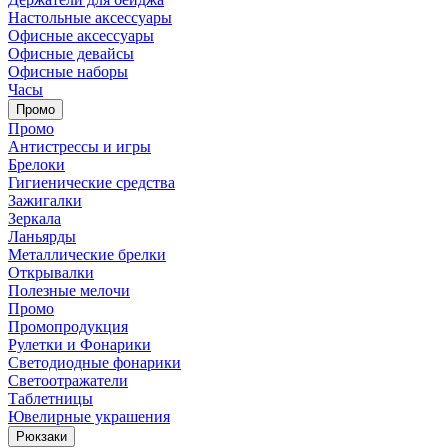
Настольные аксессуары
Офисные аксессуары
Офисные девайсы
Офисные наборы
Часы
Промо
Промо
Антистрессы и игры
Брелоки
Гигиенические средства
Зажигалки
Зеркала
Ланьярды
Металлические брелки
Открывалки
Полезные мелочи
Промо
Промопродукция
Рулетки и Фонарики
Светодиодные фонарики
Светоотражатели
Таблетницы
Ювелирные украшения
Рюкзаки