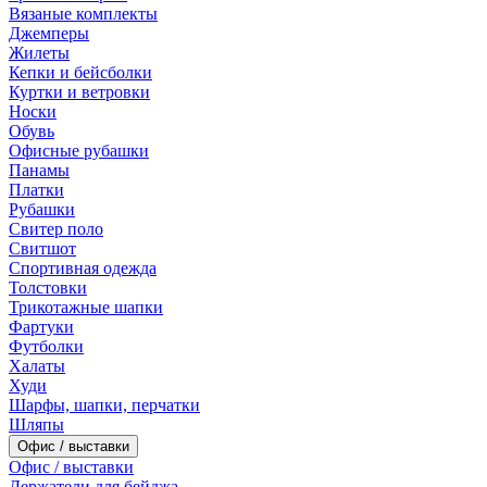
Вязаные комплекты
Джемперы
Жилеты
Кепки и бейсболки
Куртки и ветровки
Носки
Обувь
Офисные рубашки
Панамы
Платки
Рубашки
Свитер поло
Свитшот
Спортивная одежда
Толстовки
Трикотажные шапки
Фартуки
Футболки
Халаты
Худи
Шарфы, шапки, перчатки
Шляпы
Офис / выставки
Офис / выставки
Держатели для бейджа