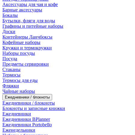
Аксессуары для чая и кофе
Барные аксессуары
Бокалы
Бутылки, фляги для воды
Графины и питейные наборы
Доски
Контейнеры Ланчбоксы
Кофейные наборы
Кружки и термокружки
Наборы посуды
Посуда
Предметы сервировки
Стаканы
Термосы
Термосы для еды
Фляжки
Чайные наборы
Ежедневники / блокноты
Ежедневники / блокноты
Блокноты и записные книжки
Ежедневники
Ежедневники BPlanner
Ежедневники Portobello
Еженедельники