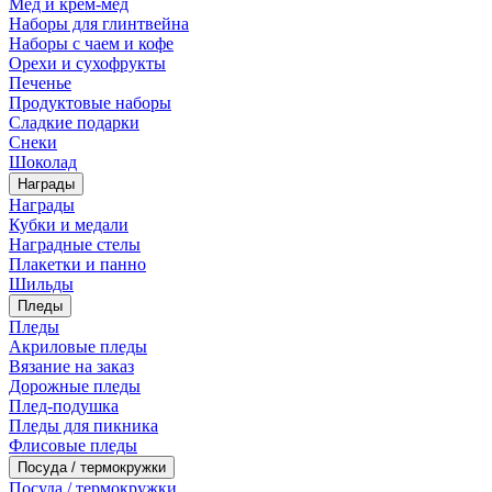
Мед и крем-мед
Наборы для глинтвейна
Наборы с чаем и кофе
Орехи и сухофрукты
Печенье
Продуктовые наборы
Сладкие подарки
Снеки
Шоколад
Награды
Награды
Кубки и медали
Наградные стелы
Плакетки и панно
Шильды
Пледы
Пледы
Акриловые пледы
Вязание на заказ
Дорожные пледы
Плед-подушка
Пледы для пикника
Флисовые пледы
Посуда / термокружки
Посуда / термокружки