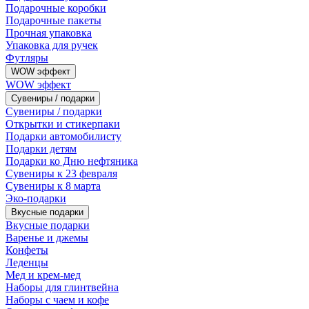
Подарочные коробки
Подарочные пакеты
Прочная упаковка
Упаковка для ручек
Футляры
WOW эффект
WOW эффект
Сувениры / подарки
Сувениры / подарки
Открытки и стикерпаки
Подарки автомобилисту
Подарки детям
Подарки ко Дню нефтяника
Сувениры к 23 февраля
Сувениры к 8 марта
Эко-подарки
Вкусные подарки
Вкусные подарки
Варенье и джемы
Конфеты
Леденцы
Мед и крем-мед
Наборы для глинтвейна
Наборы с чаем и кофе