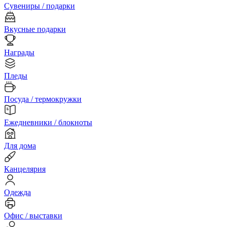
Сувениры / подарки
Вкусные подарки
Награды
Пледы
Посуда / термокружки
Ежедневники / блокноты
Для дома
Канцелярия
Одежда
Офис / выставки