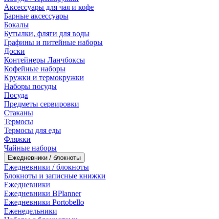
Аксессуары для чая и кофе
Барные аксессуары
Бокалы
Бутылки, фляги для воды
Графины и питейные наборы
Доски
Контейнеры Ланчбоксы
Кофейные наборы
Кружки и термокружки
Наборы посуды
Посуда
Предметы сервировки
Стаканы
Термосы
Термосы для еды
Фляжки
Чайные наборы
Ежедневники / блокноты
Ежедневники / блокноты
Блокноты и записные книжки
Ежедневники
Ежедневники BPlanner
Ежедневники Portobello
Еженедельники