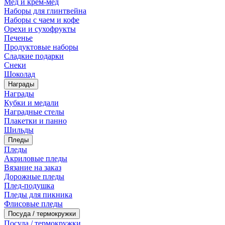
Мед и крем-мед
Наборы для глинтвейна
Наборы с чаем и кофе
Орехи и сухофрукты
Печенье
Продуктовые наборы
Сладкие подарки
Снеки
Шоколад
Награды
Награды
Кубки и медали
Наградные стелы
Плакетки и панно
Шильды
Пледы
Пледы
Акриловые пледы
Вязание на заказ
Дорожные пледы
Плед-подушка
Пледы для пикника
Флисовые пледы
Посуда / термокружки
Посуда / термокружки