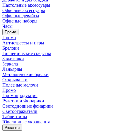
Настольные аксессуары
Офисные аксессуары
Офисные девайсы
Офисные наборы
Часы
Промо
Промо
Антистрессы и игры
Брелоки
Гигиенические средства
Зажигалки
Зеркала
Ланьярды
Металлические брелки
Открывалки
Полезные мелочи
Промо
Промопродукция
Рулетки и Фонарики
Светодиодные фонарики
Светоотражатели
Таблетницы
Ювелирные украшения
Рюкзаки