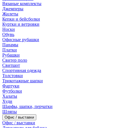
Вязаные комплекты
Джемперы
Жилеты
Кепки и бейсболки
Куртки и ветровки
Носки
Обувь
Офисные рубашки
Панамы
Платки
Рубашки
Свитер поло
Свитшот
Спортивная одежда
Толстовки
Трикотажные шапки
Фартуки
Футболки
Халаты
Худи
Шарфы, шапки, перчатки
Шляпы
Офис / выставки
Офис / выставки
Держатели для бейджа