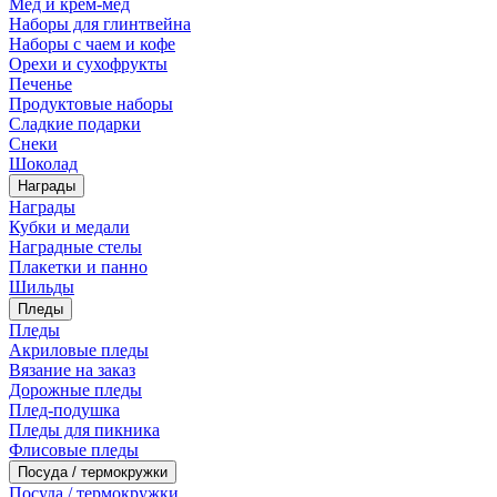
Мед и крем-мед
Наборы для глинтвейна
Наборы с чаем и кофе
Орехи и сухофрукты
Печенье
Продуктовые наборы
Сладкие подарки
Снеки
Шоколад
Награды
Награды
Кубки и медали
Наградные стелы
Плакетки и панно
Шильды
Пледы
Пледы
Акриловые пледы
Вязание на заказ
Дорожные пледы
Плед-подушка
Пледы для пикника
Флисовые пледы
Посуда / термокружки
Посуда / термокружки