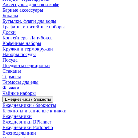
Аксессуары для чая и кофе
Барные аксессуары
Бокалы
Бутылки, фляги для воды
Графины и питейные наборы
Доски
Контейнеры Ланчбоксы
Кофейные наборы
Кружки и термокружки
Наборы посуды
Посуда
Предметы сервировки
Стаканы
Термосы
Термосы для еды
Фляжки
Чайные наборы
Ежедневники / блокноты
Ежедневники / блокноты
Блокноты и записные книжки
Ежедневники
Ежедневники BPlanner
Ежедневники Portobello
Еженедельники