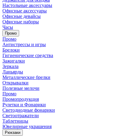
Настольные аксессуары
Офисные аксессуары
Офисные девайсы
Офисные наборы
Часы
Промо
Промо
Антистрессы и игры
Брелоки
Гигиенические средства
Зажигалки
Зеркала
Ланьярды
Металлические брелки
Открывалки
Полезные мелочи
Промо
Промопродукция
Рулетки и Фонарики
Светодиодные фонарики
Светоотражатели
Таблетницы
Ювелирные украшения
Рюкзаки