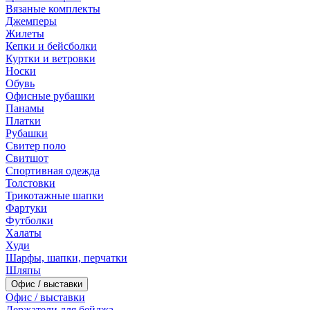
Вязаные комплекты
Джемперы
Жилеты
Кепки и бейсболки
Куртки и ветровки
Носки
Обувь
Офисные рубашки
Панамы
Платки
Рубашки
Свитер поло
Свитшот
Спортивная одежда
Толстовки
Трикотажные шапки
Фартуки
Футболки
Халаты
Худи
Шарфы, шапки, перчатки
Шляпы
Офис / выставки
Офис / выставки
Держатели для бейджа