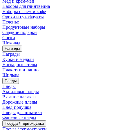
Мед и крем-мед
Наборы для глинтвейна
Наборы с чаем и кофе
Орехи и сухофрукты
Печенье
Продуктовые наборы
Сладкие подарки
Снеки
Шоколад
Награды
Награды
Кубки и медали
Наградные стелы
Плакетки и панно
Шильды
Пледы
Пледы
Акриловые пледы
Вязание на заказ
Дорожные пледы
Плед-подушка
Пледы для пикника
Флисовые пледы
Посуда / термокружки
Посуда / термокружки