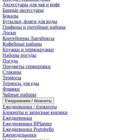
Аксессуары для чая и кофе
Барные аксессуары
Бокалы
Бутылки, фляги для воды
Графины и питейные наборы
Доски
Контейнеры Ланчбоксы
Кофейные наборы
Кружки и термокружки
Наборы посуды
Посуда
Предметы сервировки
Стаканы
Термосы
Термосы для еды
Фляжки
Чайные наборы
Ежедневники / блокноты
Ежедневники / блокноты
Блокноты и записные книжки
Ежедневники
Ежедневники BPlanner
Ежедневники Portobello
Еженедельники