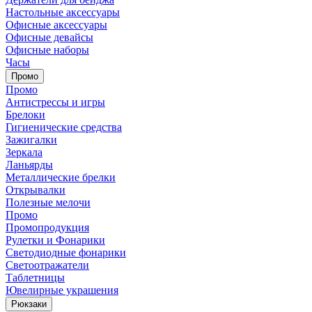
Настольные аксессуары
Офисные аксессуары
Офисные девайсы
Офисные наборы
Часы
Промо
Промо
Антистрессы и игры
Брелоки
Гигиенические средства
Зажигалки
Зеркала
Ланьярды
Металлические брелки
Открывалки
Полезные мелочи
Промо
Промопродукция
Рулетки и Фонарики
Светодиодные фонарики
Светоотражатели
Таблетницы
Ювелирные украшения
Рюкзаки