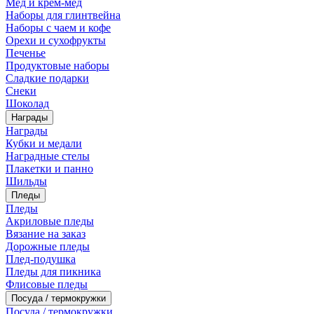
Мед и крем-мед
Наборы для глинтвейна
Наборы с чаем и кофе
Орехи и сухофрукты
Печенье
Продуктовые наборы
Сладкие подарки
Снеки
Шоколад
Награды
Награды
Кубки и медали
Наградные стелы
Плакетки и панно
Шильды
Пледы
Пледы
Акриловые пледы
Вязание на заказ
Дорожные пледы
Плед-подушка
Пледы для пикника
Флисовые пледы
Посуда / термокружки
Посуда / термокружки