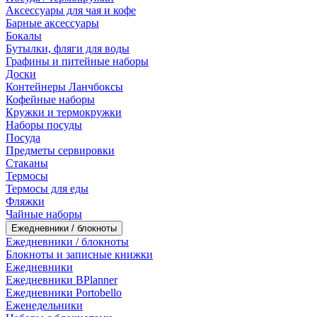
Аксессуары для чая и кофе
Барные аксессуары
Бокалы
Бутылки, фляги для воды
Графины и питейные наборы
Доски
Контейнеры Ланчбоксы
Кофейные наборы
Кружки и термокружки
Наборы посуды
Посуда
Предметы сервировки
Стаканы
Термосы
Термосы для еды
Фляжки
Чайные наборы
Ежедневники / блокноты
Ежедневники / блокноты
Блокноты и записные книжки
Ежедневники
Ежедневники BPlanner
Ежедневники Portobello
Еженедельники