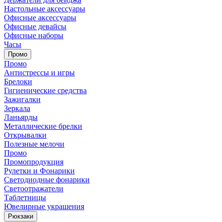
Настольные аксессуары
Офисные аксессуары
Офисные девайсы
Офисные наборы
Часы
Промо
Промо
Антистрессы и игры
Брелоки
Гигиенические средства
Зажигалки
Зеркала
Ланьярды
Металлические брелки
Открывалки
Полезные мелочи
Промо
Промопродукция
Рулетки и Фонарики
Светодиодные фонарики
Светоотражатели
Таблетницы
Ювелирные украшения
Рюкзаки