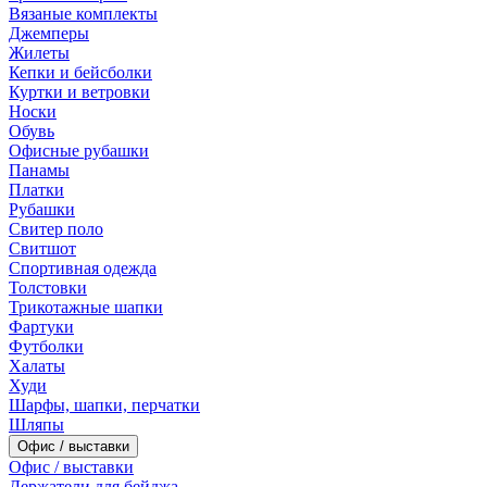
Вязаные комплекты
Джемперы
Жилеты
Кепки и бейсболки
Куртки и ветровки
Носки
Обувь
Офисные рубашки
Панамы
Платки
Рубашки
Свитер поло
Свитшот
Спортивная одежда
Толстовки
Трикотажные шапки
Фартуки
Футболки
Халаты
Худи
Шарфы, шапки, перчатки
Шляпы
Офис / выставки
Офис / выставки
Держатели для бейджа