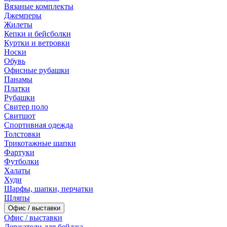
Вязаные комплекты
Джемперы
Жилеты
Кепки и бейсболки
Куртки и ветровки
Носки
Обувь
Офисные рубашки
Панамы
Платки
Рубашки
Свитер поло
Свитшот
Спортивная одежда
Толстовки
Трикотажные шапки
Фартуки
Футболки
Халаты
Худи
Шарфы, шапки, перчатки
Шляпы
Офис / выставки
Офис / выставки
Держатели для бейджа