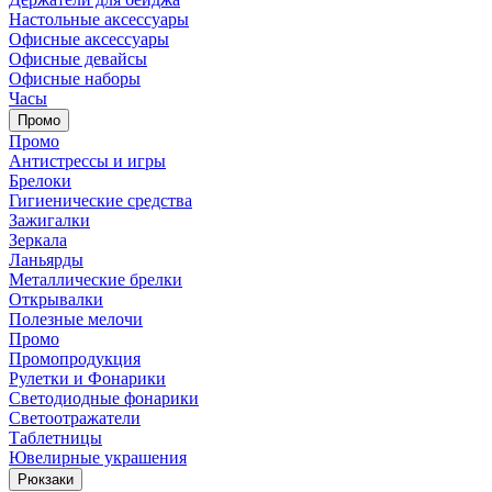
Настольные аксессуары
Офисные аксессуары
Офисные девайсы
Офисные наборы
Часы
Промо
Промо
Антистрессы и игры
Брелоки
Гигиенические средства
Зажигалки
Зеркала
Ланьярды
Металлические брелки
Открывалки
Полезные мелочи
Промо
Промопродукция
Рулетки и Фонарики
Светодиодные фонарики
Светоотражатели
Таблетницы
Ювелирные украшения
Рюкзаки