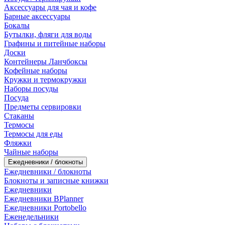
Аксессуары для чая и кофе
Барные аксессуары
Бокалы
Бутылки, фляги для воды
Графины и питейные наборы
Доски
Контейнеры Ланчбоксы
Кофейные наборы
Кружки и термокружки
Наборы посуды
Посуда
Предметы сервировки
Стаканы
Термосы
Термосы для еды
Фляжки
Чайные наборы
Ежедневники / блокноты
Ежедневники / блокноты
Блокноты и записные книжки
Ежедневники
Ежедневники BPlanner
Ежедневники Portobello
Еженедельники