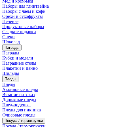
Мед и крем-мед
Наборы для глинтвейна
Наборы с чаем и кофе
Орехи и сухофрукты
Печенье
Продуктовые наборы
Сладкие подарки
Снеки
Шоколад
Награды
Награды
Кубки и медали
Наградные стелы
Плакетки и панно
Шильды
Пледы
Пледы
Акриловые пледы
Вязание на заказ
Дорожные пледы
Плед-подушка
Пледы для пикника
Флисовые пледы
Посуда / термокружки
Посуда / термокружки