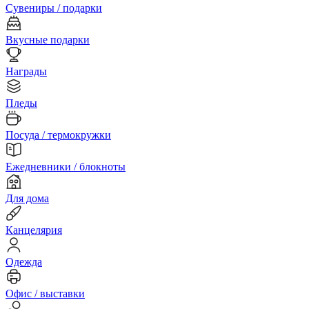
Сувениры / подарки
Вкусные подарки
Награды
Пледы
Посуда / термокружки
Ежедневники / блокноты
Для дома
Канцелярия
Одежда
Офис / выставки