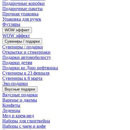
Подарочные коробки
Подарочные пакеты
Прочная упаковка
Упаковка для ручек
Футляры
WOW эффект
WOW эффект
Сувениры / подарки
Сувениры / подарки
Открытки и стикерпаки
Подарки автомобилисту
Подарки детям
Подарки ко Дню нефтяника
Сувениры к 23 февраля
Сувениры к 8 марта
Эко-подарки
Вкусные подарки
Вкусные подарки
Варенье и джемы
Конфеты
Леденцы
Мед и крем-мед
Наборы для глинтвейна
Наборы с чаем и кофе