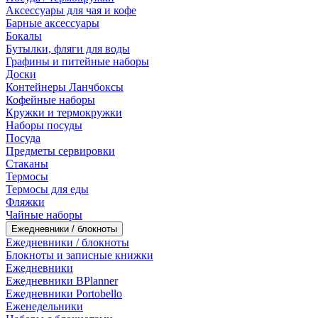
Аксессуары для чая и кофе
Барные аксессуары
Бокалы
Бутылки, фляги для воды
Графины и питейные наборы
Доски
Контейнеры Ланчбоксы
Кофейные наборы
Кружки и термокружки
Наборы посуды
Посуда
Предметы сервировки
Стаканы
Термосы
Термосы для еды
Фляжки
Чайные наборы
Ежедневники / блокноты
Ежедневники / блокноты
Блокноты и записные книжки
Ежедневники
Ежедневники BPlanner
Ежедневники Portobello
Еженедельники