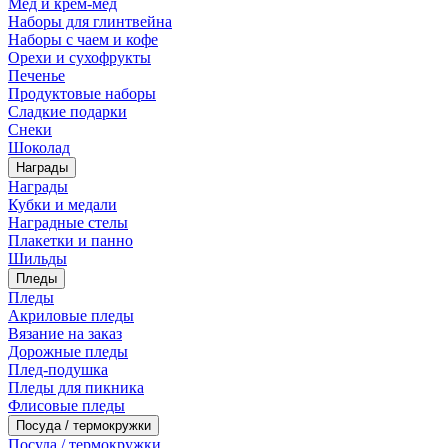
Мед и крем-мед
Наборы для глинтвейна
Наборы с чаем и кофе
Орехи и сухофрукты
Печенье
Продуктовые наборы
Сладкие подарки
Снеки
Шоколад
Награды
Награды
Кубки и медали
Наградные стелы
Плакетки и панно
Шильды
Пледы
Пледы
Акриловые пледы
Вязание на заказ
Дорожные пледы
Плед-подушка
Пледы для пикника
Флисовые пледы
Посуда / термокружки
Посуда / термокружки