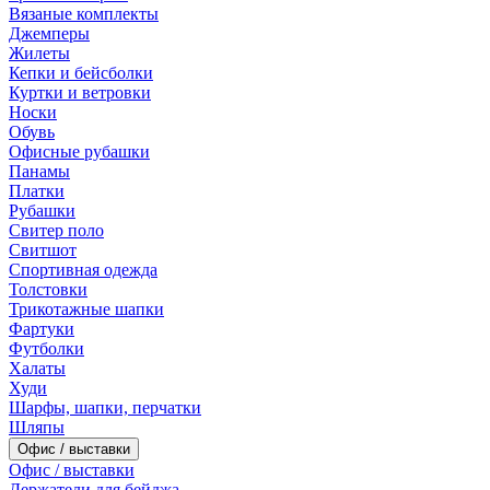
Вязаные комплекты
Джемперы
Жилеты
Кепки и бейсболки
Куртки и ветровки
Носки
Обувь
Офисные рубашки
Панамы
Платки
Рубашки
Свитер поло
Свитшот
Спортивная одежда
Толстовки
Трикотажные шапки
Фартуки
Футболки
Халаты
Худи
Шарфы, шапки, перчатки
Шляпы
Офис / выставки
Офис / выставки
Держатели для бейджа