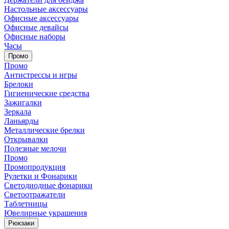
Настольные аксессуары
Офисные аксессуары
Офисные девайсы
Офисные наборы
Часы
Промо
Промо
Антистрессы и игры
Брелоки
Гигиенические средства
Зажигалки
Зеркала
Ланьярды
Металлические брелки
Открывалки
Полезные мелочи
Промо
Промопродукция
Рулетки и Фонарики
Светодиодные фонарики
Светоотражатели
Таблетницы
Ювелирные украшения
Рюкзаки