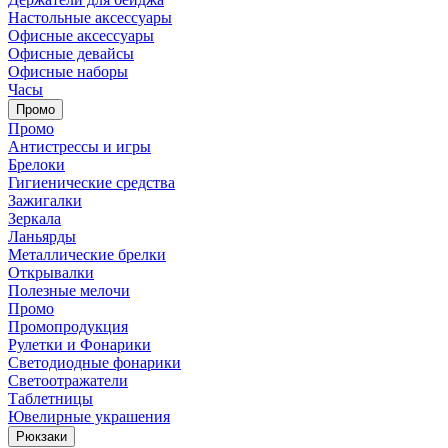
Настольные аксессуары
Офисные аксессуары
Офисные девайсы
Офисные наборы
Часы
Промо
Промо
Антистрессы и игры
Брелоки
Гигиенические средства
Зажигалки
Зеркала
Ланьярды
Металлические брелки
Открывалки
Полезные мелочи
Промо
Промопродукция
Рулетки и Фонарики
Светодиодные фонарики
Светоотражатели
Таблетницы
Ювелирные украшения
Рюкзаки