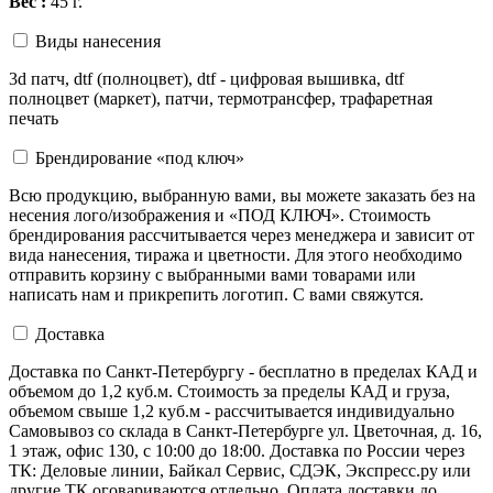
Вес :
45 г.
Виды нанесения
3d патч, dtf (полноцвет), dtf - цифровая вышивка, dtf
полноцвет (маркет), патчи, термотрансфер, трафаретная
печать
Брендирование «под ключ»
Всю продукцию, выбранную вами, вы можете заказать без на
несения лого/изображения и «ПОД КЛЮЧ». Стоимость
брендирования рассчитывается через менеджера и зависит от
вида нанесения, тиража и цветности. Для этого необходимо
отправить корзину с выбранными вами товарами или
написать нам и прикрепить логотип. С вами свяжутся.
Доставка
Доставка по Санкт-Петербургу - бесплатно в пределах КАД и
объемом до 1,2 куб.м. Стоимость за пределы КАД и груза,
объемом свыше 1,2 куб.м - рассчитывается индивидуально
Самовывоз со склада в Санкт-Петербурге ул. Цветочная, д. 16,
1 этаж, офис 130, с 10:00 до 18:00. Доставка по России через
ТК: Деловые линии, Байкал Сервис, СДЭК, Экспресс.ру или
другие ТК оговариваются отдельно. Оплата доставки до