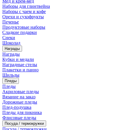
Мед и крем-мед
Наборы для глинтвейна
Наборы с чаем и кофе
Орехи и сухофрукты
Печенье
Продуктовые наборы
Сладкие подарки
Снеки
Шоколад
Награды
Награды
Кубки и медали
Наградные стелы
Плакетки и панно
Шильды
Пледы
Пледы
Акриловые пледы
Вязание на заказ
Дорожные пледы
Плед-подушка
Пледы для пикника
Флисовые пледы
Посуда / термокружки
Посуда / термокружки