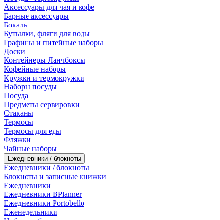
Аксессуары для чая и кофе
Барные аксессуары
Бокалы
Бутылки, фляги для воды
Графины и питейные наборы
Доски
Контейнеры Ланчбоксы
Кофейные наборы
Кружки и термокружки
Наборы посуды
Посуда
Предметы сервировки
Стаканы
Термосы
Термосы для еды
Фляжки
Чайные наборы
Ежедневники / блокноты
Ежедневники / блокноты
Блокноты и записные книжки
Ежедневники
Ежедневники BPlanner
Ежедневники Portobello
Еженедельники