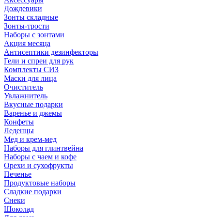
Дождевики
Зонты складные
Зонты-трости
Наборы с зонтами
Акция месяца
Антисептики дезинфекторы
Гели и спреи для рук
Комплекты СИЗ
Маски для лица
Очиститель
Увлажнитель
Вкусные подарки
Варенье и джемы
Конфеты
Леденцы
Мед и крем-мед
Наборы для глинтвейна
Наборы с чаем и кофе
Орехи и сухофрукты
Печенье
Продуктовые наборы
Сладкие подарки
Снеки
Шоколад