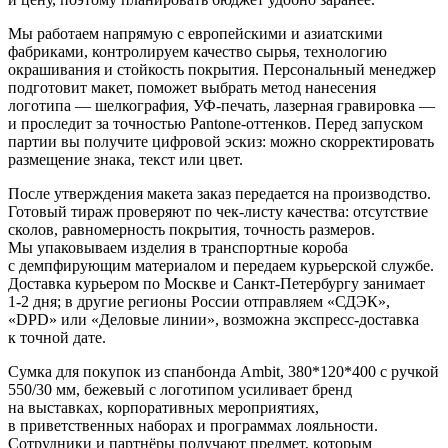
Мы работаем напрямую с европейскими и азиатскими
фабриками, контролируем качество сырья, технологию
окрашивания и стойкость покрытия. Персональный менеджер
подготовит макет, поможет выбрать метод нанесения
логотипа — шелкография, УФ-печать, лазерная гравировка —
и проследит за точностью Pantone-оттенков. Перед запуском
партии вы получите цифровой эскиз: можно скорректировать
размещение знака, текст или цвет.
После утверждения макета заказ передается на производство.
Готовый тираж проверяют по чек-листу качества: отсутствие
сколов, равномерность покрытия, точность размеров.
Мы упаковываем изделия в транспортные короба
с демпфирующим материалом и передаем курьерской службе.
Доставка курьером по Москве и Санкт-Петербургу занимает
1-2 дня; в другие регионы России отправляем «СДЭК»,
«DPD» или «Деловые линии», возможна экспресс-доставка
к точной дате.
Сумка для покупок из спанбонда Ambit, 380*120*400 с ручкой
550/30 мм, бежевый с логотипом усиливает бренд
на выставках, корпоративных мероприятиях,
в приветственных наборах и программах лояльности.
Сотрудники и партнёры получают предмет, которым