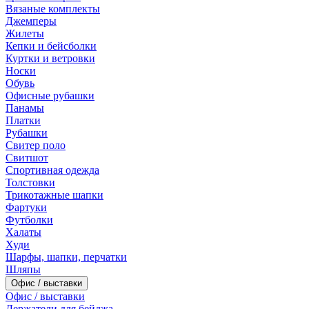
Вязаные комплекты
Джемперы
Жилеты
Кепки и бейсболки
Куртки и ветровки
Носки
Обувь
Офисные рубашки
Панамы
Платки
Рубашки
Свитер поло
Свитшот
Спортивная одежда
Толстовки
Трикотажные шапки
Фартуки
Футболки
Халаты
Худи
Шарфы, шапки, перчатки
Шляпы
Офис / выставки
Офис / выставки
Держатели для бейджа