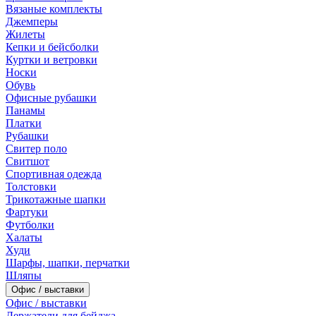
Вязаные комплекты
Джемперы
Жилеты
Кепки и бейсболки
Куртки и ветровки
Носки
Обувь
Офисные рубашки
Панамы
Платки
Рубашки
Свитер поло
Свитшот
Спортивная одежда
Толстовки
Трикотажные шапки
Фартуки
Футболки
Халаты
Худи
Шарфы, шапки, перчатки
Шляпы
Офис / выставки
Офис / выставки
Держатели для бейджа