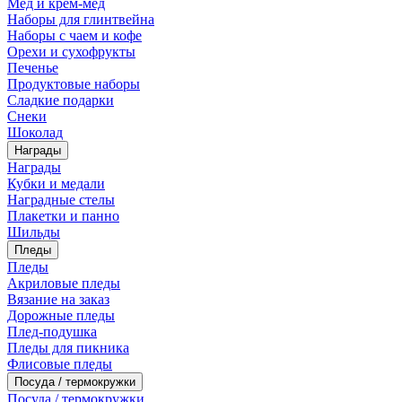
Мед и крем-мед
Наборы для глинтвейна
Наборы с чаем и кофе
Орехи и сухофрукты
Печенье
Продуктовые наборы
Сладкие подарки
Снеки
Шоколад
Награды
Награды
Кубки и медали
Наградные стелы
Плакетки и панно
Шильды
Пледы
Пледы
Акриловые пледы
Вязание на заказ
Дорожные пледы
Плед-подушка
Пледы для пикника
Флисовые пледы
Посуда / термокружки
Посуда / термокружки