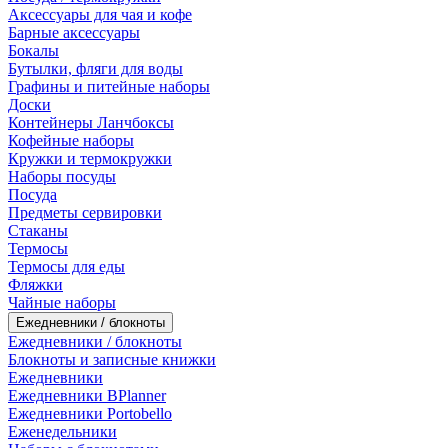
Аксессуары для чая и кофе
Барные аксессуары
Бокалы
Бутылки, фляги для воды
Графины и питейные наборы
Доски
Контейнеры Ланчбоксы
Кофейные наборы
Кружки и термокружки
Наборы посуды
Посуда
Предметы сервировки
Стаканы
Термосы
Термосы для еды
Фляжки
Чайные наборы
Ежедневники / блокноты
Ежедневники / блокноты
Блокноты и записные книжки
Ежедневники
Ежедневники BPlanner
Ежедневники Portobello
Еженедельники