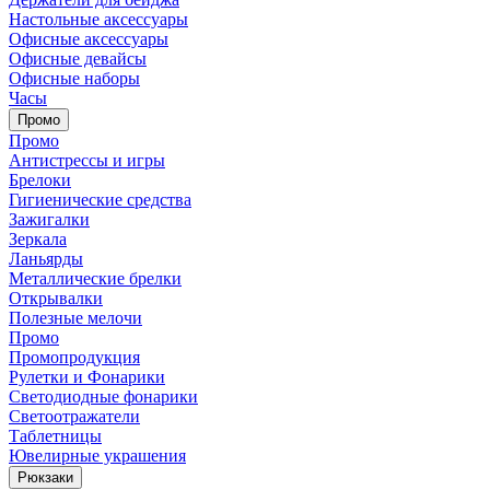
Настольные аксессуары
Офисные аксессуары
Офисные девайсы
Офисные наборы
Часы
Промо
Промо
Антистрессы и игры
Брелоки
Гигиенические средства
Зажигалки
Зеркала
Ланьярды
Металлические брелки
Открывалки
Полезные мелочи
Промо
Промопродукция
Рулетки и Фонарики
Светодиодные фонарики
Светоотражатели
Таблетницы
Ювелирные украшения
Рюкзаки