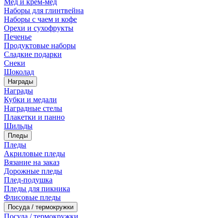
Мед и крем-мед
Наборы для глинтвейна
Наборы с чаем и кофе
Орехи и сухофрукты
Печенье
Продуктовые наборы
Сладкие подарки
Снеки
Шоколад
Награды
Награды
Кубки и медали
Наградные стелы
Плакетки и панно
Шильды
Пледы
Пледы
Акриловые пледы
Вязание на заказ
Дорожные пледы
Плед-подушка
Пледы для пикника
Флисовые пледы
Посуда / термокружки
Посуда / термокружки