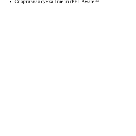
Спортивная сумка True из rPET Aware™