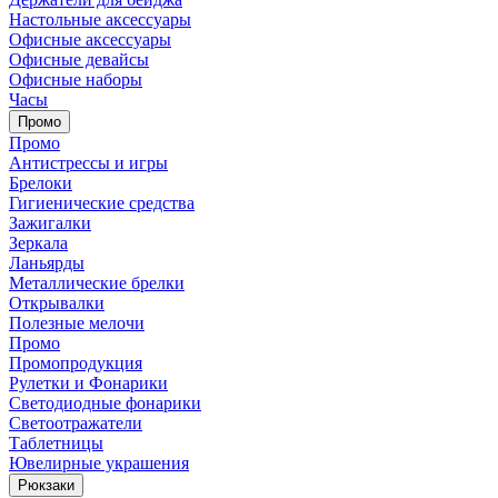
Настольные аксессуары
Офисные аксессуары
Офисные девайсы
Офисные наборы
Часы
Промо
Промо
Антистрессы и игры
Брелоки
Гигиенические средства
Зажигалки
Зеркала
Ланьярды
Металлические брелки
Открывалки
Полезные мелочи
Промо
Промопродукция
Рулетки и Фонарики
Светодиодные фонарики
Светоотражатели
Таблетницы
Ювелирные украшения
Рюкзаки