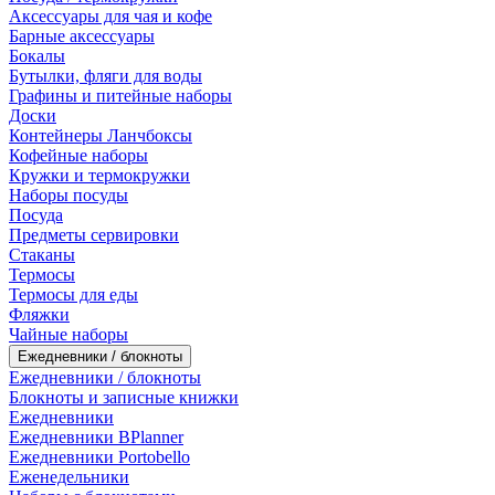
Аксессуары для чая и кофе
Барные аксессуары
Бокалы
Бутылки, фляги для воды
Графины и питейные наборы
Доски
Контейнеры Ланчбоксы
Кофейные наборы
Кружки и термокружки
Наборы посуды
Посуда
Предметы сервировки
Стаканы
Термосы
Термосы для еды
Фляжки
Чайные наборы
Ежедневники / блокноты
Ежедневники / блокноты
Блокноты и записные книжки
Ежедневники
Ежедневники BPlanner
Ежедневники Portobello
Еженедельники