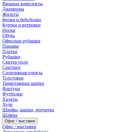
Вязаные комплекты
Джемперы
Жилеты
Кепки и бейсболки
Куртки и ветровки
Носки
Обувь
Офисные рубашки
Панамы
Платки
Рубашки
Свитер поло
Свитшот
Спортивная одежда
Толстовки
Трикотажные шапки
Фартуки
Футболки
Халаты
Худи
Шарфы, шапки, перчатки
Шляпы
Офис / выставки
Офис / выставки
Держатели для бейджа