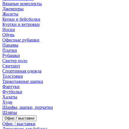
Вязаные комплекты
Джемперы
Жилеты
Кепки и бейсболки
Куртки и ветровки
Носки
Обувь
Офисные рубашки
Панамы
Платки
Рубашки
Свитер поло
Свитшот
Спортивная одежда
Толстовки
Трикотажные шапки
Фартуки
Футболки
Халаты
Худи
Шарфы, шапки, перчатки
Шляпы
Офис / выставки
Офис / выставки
Держатели для бейджа