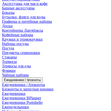
Аксессуары для чая и кофе
Барные аксессуары
Бокалы
Бутылки, фляги для воды
Графины и питейные наборы
Доски
Контейнеры Ланчбоксы
Кофейные наборы
Кружки и термокружки
Наборы посуды
Посуда
Предметы сервировки
Стаканы
Термосы
Термосы для еды
Фляжки
Чайные наборы
Ежедневники / блокноты
Ежедневники / блокноты
Блокноты и записные книжки
Ежедневники
Ежедневники BPlanner
Ежедневники Portobello
Еженедельники