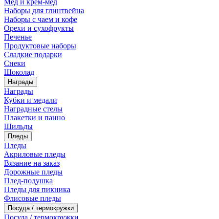
Мед и крем-мед
Наборы для глинтвейна
Наборы с чаем и кофе
Орехи и сухофрукты
Печенье
Продуктовые наборы
Сладкие подарки
Снеки
Шоколад
Награды
Награды
Кубки и медали
Наградные стелы
Плакетки и панно
Шильды
Пледы
Пледы
Акриловые пледы
Вязание на заказ
Дорожные пледы
Плед-подушка
Пледы для пикника
Флисовые пледы
Посуда / термокружки
Посуда / термокружки