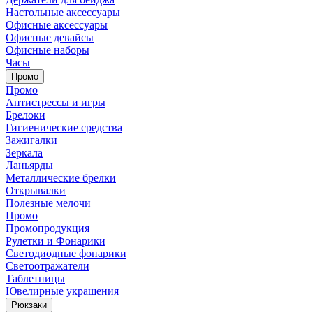
Настольные аксессуары
Офисные аксессуары
Офисные девайсы
Офисные наборы
Часы
Промо
Промо
Антистрессы и игры
Брелоки
Гигиенические средства
Зажигалки
Зеркала
Ланьярды
Металлические брелки
Открывалки
Полезные мелочи
Промо
Промопродукция
Рулетки и Фонарики
Светодиодные фонарики
Светоотражатели
Таблетницы
Ювелирные украшения
Рюкзаки