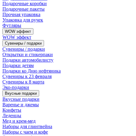
Подарочные коробки
Подарочные пакеты
Прочная упаковка
Упаковка для ручек
Футляры
WOW эффект
WOW эффект
Сувениры / подарки
Сувениры / подарки
Открытки и стикерпаки
Подарки автомобилисту
Подарки детям
Подарки ко Дню нефтяника
Сувениры к 23 февраля
Сувениры к 8 марта
Эко-подарки
Вкусные подарки
Вкусные подарки
Варенье и джемы
Конфеты
Леденцы
Мед и крем-мед
Наборы для глинтвейна
Наборы с чаем и кофе