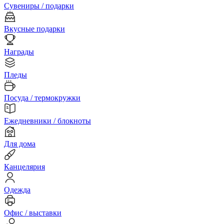
Сувениры / подарки
Вкусные подарки
Награды
Пледы
Посуда / термокружки
Ежедневники / блокноты
Для дома
Канцелярия
Одежда
Офис / выставки