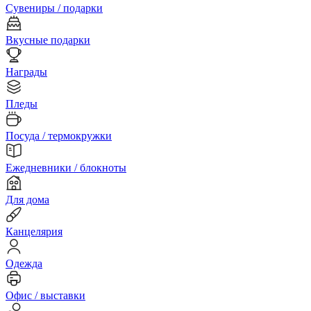
Сувениры / подарки
Вкусные подарки
Награды
Пледы
Посуда / термокружки
Ежедневники / блокноты
Для дома
Канцелярия
Одежда
Офис / выставки