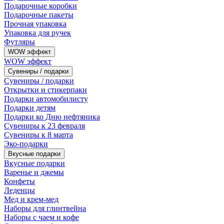
Подарочные коробки
Подарочные пакеты
Прочная упаковка
Упаковка для ручек
Футляры
WOW эффект
WOW эффект
Сувениры / подарки
Сувениры / подарки
Открытки и стикерпаки
Подарки автомобилисту
Подарки детям
Подарки ко Дню нефтяника
Сувениры к 23 февраля
Сувениры к 8 марта
Эко-подарки
Вкусные подарки
Вкусные подарки
Варенье и джемы
Конфеты
Леденцы
Мед и крем-мед
Наборы для глинтвейна
Наборы с чаем и кофе