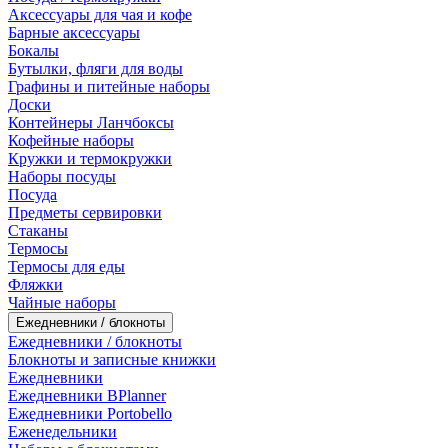
Аксессуары для чая и кофе
Барные аксессуары
Бокалы
Бутылки, фляги для воды
Графины и питейные наборы
Доски
Контейнеры Ланчбоксы
Кофейные наборы
Кружки и термокружки
Наборы посуды
Посуда
Предметы сервировки
Стаканы
Термосы
Термосы для еды
Фляжки
Чайные наборы
Ежедневники / блокноты
Ежедневники / блокноты
Блокноты и записные книжки
Ежедневники
Ежедневники BPlanner
Ежедневники Portobello
Еженедельники