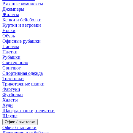
Вязаные комплекты
Джемперы
Жилеты
Кепки и бейсболки
Куртки и ветровки
Носки
Обувь
Офисные рубашки
Панамы
Платки
Рубашки
Свитер поло
Свитшот
Спортивная одежда
Толстовки
Трикотажные шапки
Фартуки
Футболки
Халаты
Худи
Шарфы, шапки, перчатки
Шляпы
Офис / выставки
Офис / выставки
Держатели для бейджа