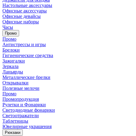
Настольные аксессуары
Офисные аксессуары
Офисные девайсы
Офисные наборы
Часы
Промо
Промо
Антистрессы и игры
Брелоки
Гигиенические средства
Зажигалки
Зеркала
Ланьярды
Металлические брелки
Открывалки
Полезные мелочи
Промо
Промопродукция
Рулетки и Фонарики
Светодиодные фонарики
Светоотражатели
Таблетницы
Ювелирные украшения
Рюкзаки