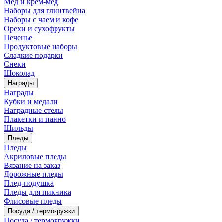
Мед и крем-мед
Наборы для глинтвейна
Наборы с чаем и кофе
Орехи и сухофрукты
Печенье
Продуктовые наборы
Сладкие подарки
Снеки
Шоколад
Награды
Награды
Кубки и медали
Наградные стелы
Плакетки и панно
Шильды
Пледы
Пледы
Акриловые пледы
Вязание на заказ
Дорожные пледы
Плед-подушка
Пледы для пикника
Флисовые пледы
Посуда / термокружки
Посуда / термокружки