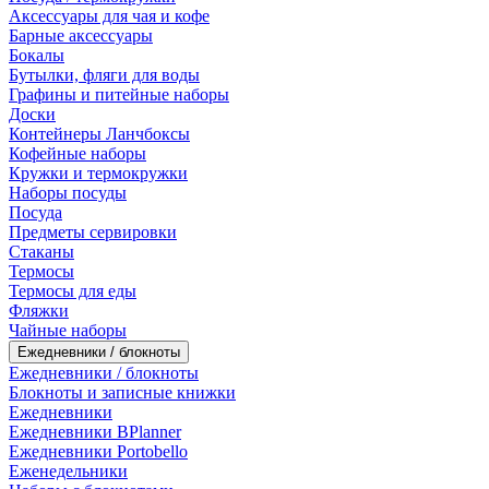
Аксессуары для чая и кофе
Барные аксессуары
Бокалы
Бутылки, фляги для воды
Графины и питейные наборы
Доски
Контейнеры Ланчбоксы
Кофейные наборы
Кружки и термокружки
Наборы посуды
Посуда
Предметы сервировки
Стаканы
Термосы
Термосы для еды
Фляжки
Чайные наборы
Ежедневники / блокноты
Ежедневники / блокноты
Блокноты и записные книжки
Ежедневники
Ежедневники BPlanner
Ежедневники Portobello
Еженедельники