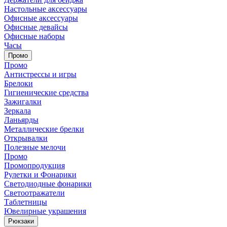
Настольные аксессуары
Офисные аксессуары
Офисные девайсы
Офисные наборы
Часы
Промо
Промо
Антистрессы и игры
Брелоки
Гигиенические средства
Зажигалки
Зеркала
Ланьярды
Металлические брелки
Открывалки
Полезные мелочи
Промо
Промопродукция
Рулетки и Фонарики
Светодиодные фонарики
Светоотражатели
Таблетницы
Ювелирные украшения
Рюкзаки