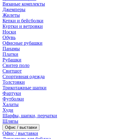
Вязаные комплекты
Джемперы
Жилеты
Кепки и бейсболки
Куртки и ветровки
Носки
Обувь
Офисные рубашки
Панамы
Платки
Рубашки
Свитер поло
Свитшот
Спортивная одежда
Толстовки
Трикотажные шапки
Фартуки
Футболки
Халаты
Худи
Шарфы, шапки, перчатки
Шляпы
Офис / выставки
Офис / выставки
Держатели для бейджа