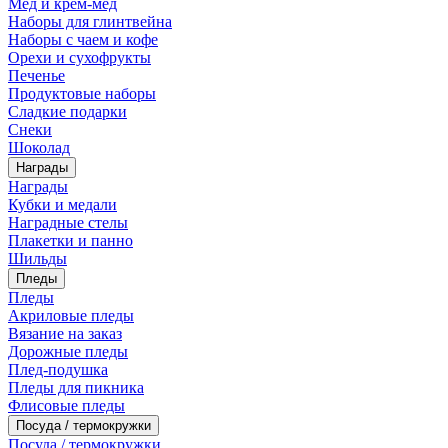
Мед и крем-мед
Наборы для глинтвейна
Наборы с чаем и кофе
Орехи и сухофрукты
Печенье
Продуктовые наборы
Сладкие подарки
Снеки
Шоколад
Награды
Награды
Кубки и медали
Наградные стелы
Плакетки и панно
Шильды
Пледы
Пледы
Акриловые пледы
Вязание на заказ
Дорожные пледы
Плед-подушка
Пледы для пикника
Флисовые пледы
Посуда / термокружки
Посуда / термокружки