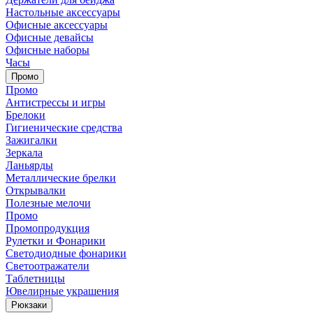
Настольные аксессуары
Офисные аксессуары
Офисные девайсы
Офисные наборы
Часы
Промо
Промо
Антистрессы и игры
Брелоки
Гигиенические средства
Зажигалки
Зеркала
Ланьярды
Металлические брелки
Открывалки
Полезные мелочи
Промо
Промопродукция
Рулетки и Фонарики
Светодиодные фонарики
Светоотражатели
Таблетницы
Ювелирные украшения
Рюкзаки