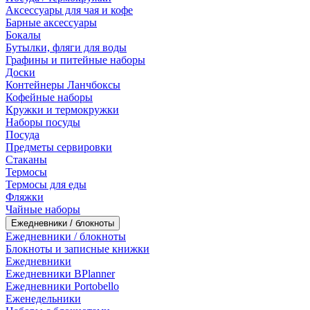
Аксессуары для чая и кофе
Барные аксессуары
Бокалы
Бутылки, фляги для воды
Графины и питейные наборы
Доски
Контейнеры Ланчбоксы
Кофейные наборы
Кружки и термокружки
Наборы посуды
Посуда
Предметы сервировки
Стаканы
Термосы
Термосы для еды
Фляжки
Чайные наборы
Ежедневники / блокноты
Ежедневники / блокноты
Блокноты и записные книжки
Ежедневники
Ежедневники BPlanner
Ежедневники Portobello
Еженедельники