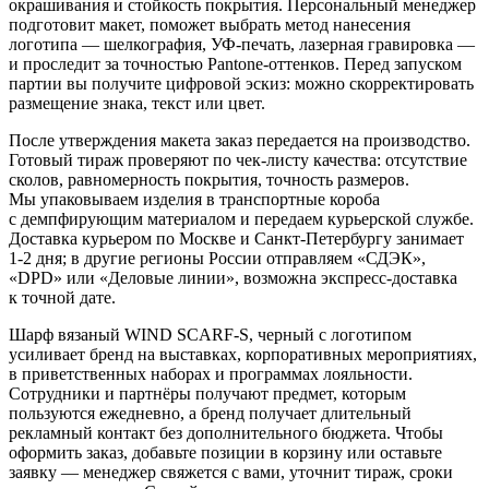
окрашивания и стойкость покрытия. Персональный менеджер
подготовит макет, поможет выбрать метод нанесения
логотипа — шелкография, УФ-печать, лазерная гравировка —
и проследит за точностью Pantone-оттенков. Перед запуском
партии вы получите цифровой эскиз: можно скорректировать
размещение знака, текст или цвет.
После утверждения макета заказ передается на производство.
Готовый тираж проверяют по чек-листу качества: отсутствие
сколов, равномерность покрытия, точность размеров.
Мы упаковываем изделия в транспортные короба
с демпфирующим материалом и передаем курьерской службе.
Доставка курьером по Москве и Санкт-Петербургу занимает
1-2 дня; в другие регионы России отправляем «СДЭК»,
«DPD» или «Деловые линии», возможна экспресс-доставка
к точной дате.
Шарф вязаный WIND SCARF-S, черный с логотипом
усиливает бренд на выставках, корпоративных мероприятиях,
в приветственных наборах и программах лояльности.
Сотрудники и партнёры получают предмет, которым
пользуются ежедневно, а бренд получает длительный
рекламный контакт без дополнительного бюджета. Чтобы
оформить заказ, добавьте позиции в корзину или оставьте
заявку — менеджер свяжется с вами, уточнит тираж, сроки