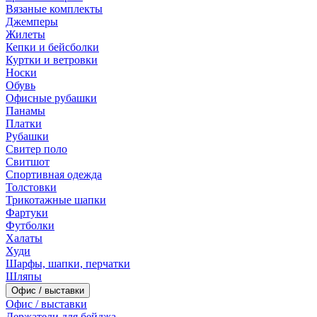
Вязаные комплекты
Джемперы
Жилеты
Кепки и бейсболки
Куртки и ветровки
Носки
Обувь
Офисные рубашки
Панамы
Платки
Рубашки
Свитер поло
Свитшот
Спортивная одежда
Толстовки
Трикотажные шапки
Фартуки
Футболки
Халаты
Худи
Шарфы, шапки, перчатки
Шляпы
Офис / выставки
Офис / выставки
Держатели для бейджа