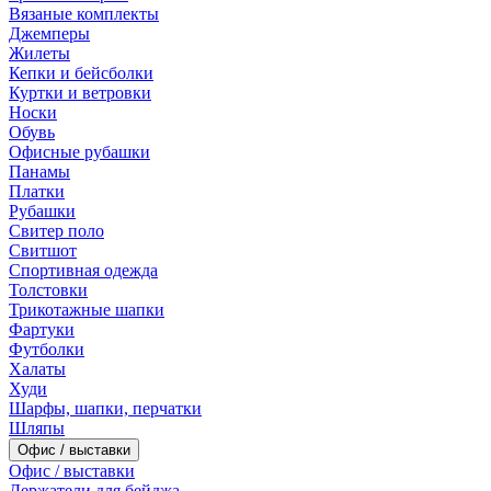
Вязаные комплекты
Джемперы
Жилеты
Кепки и бейсболки
Куртки и ветровки
Носки
Обувь
Офисные рубашки
Панамы
Платки
Рубашки
Свитер поло
Свитшот
Спортивная одежда
Толстовки
Трикотажные шапки
Фартуки
Футболки
Халаты
Худи
Шарфы, шапки, перчатки
Шляпы
Офис / выставки
Офис / выставки
Держатели для бейджа