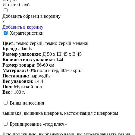
Итого:
0
руб.
Добавить образец в корзину
?
Добавить в корзину
Характеристики
Цвет:
темно-серый, темно-серый меланж
Бренд:
atlantis
Размер упаковки:
Д 50 x Ш 45 x В 45
Количество в упаковке:
144
Размер товара:
56-60 см
Материал:
60% полиэстер, 40% акрил
Поставщик:
happygifts
Вес упаковки:
14.4
Пол:
Мужской пол
Вес :
100 г.
Виды нанесения
вышивка, вышивка шеврона, кастомизация с шевроном
Брендирование «под ключ»
Всю продукцию, выбранную вами, вы можете заказать без на