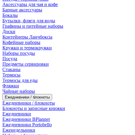
Аксессуары для чая и кофе
Барные аксессуары
Бокалы
Бутылки, фляги для воды
Графины и питейные наборы
Доски
Контейнеры Ланчбоксы
Кофейные наборы
Кружки и термокружки
Наборы посуды
Посуда
Предметы сервировки
Стаканы
Термосы
Термосы для еды
Фляжки
Чайные наборы
Ежедневники / блокноты
Ежедневники / блокноты
Блокноты и записные книжки
Ежедневники
Ежедневники BPlanner
Ежедневники Portobello
Еженедельники