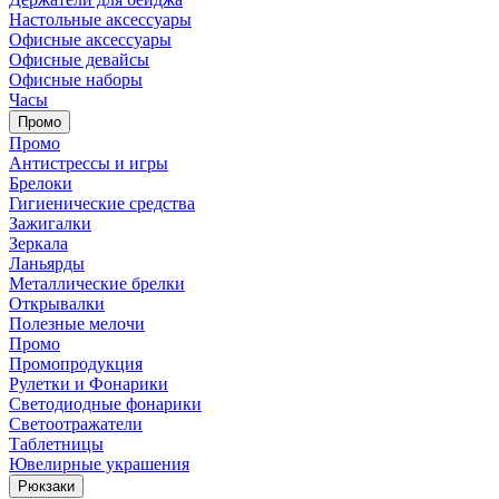
Настольные аксессуары
Офисные аксессуары
Офисные девайсы
Офисные наборы
Часы
Промо
Промо
Антистрессы и игры
Брелоки
Гигиенические средства
Зажигалки
Зеркала
Ланьярды
Металлические брелки
Открывалки
Полезные мелочи
Промо
Промопродукция
Рулетки и Фонарики
Светодиодные фонарики
Светоотражатели
Таблетницы
Ювелирные украшения
Рюкзаки