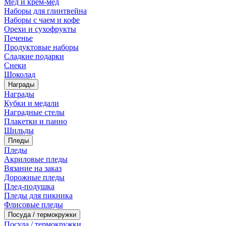
Мед и крем-мед
Наборы для глинтвейна
Наборы с чаем и кофе
Орехи и сухофрукты
Печенье
Продуктовые наборы
Сладкие подарки
Снеки
Шоколад
Награды
Награды
Кубки и медали
Наградные стелы
Плакетки и панно
Шильды
Пледы
Пледы
Акриловые пледы
Вязание на заказ
Дорожные пледы
Плед-подушка
Пледы для пикника
Флисовые пледы
Посуда / термокружки
Посуда / термокружки