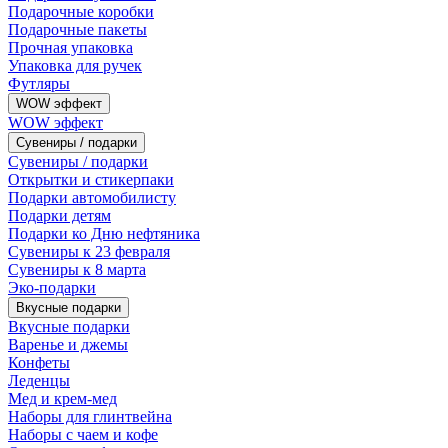
Подарочные коробки
Подарочные пакеты
Прочная упаковка
Упаковка для ручек
Футляры
WOW эффект
WOW эффект
Сувениры / подарки
Сувениры / подарки
Открытки и стикерпаки
Подарки автомобилисту
Подарки детям
Подарки ко Дню нефтяника
Сувениры к 23 февраля
Сувениры к 8 марта
Эко-подарки
Вкусные подарки
Вкусные подарки
Варенье и джемы
Конфеты
Леденцы
Мед и крем-мед
Наборы для глинтвейна
Наборы с чаем и кофе