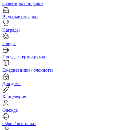
Сувениры / подарки
Вкусные подарки
Награды
Пледы
Посуда / термокружки
Ежедневники / блокноты
Для дома
Канцелярия
Одежда
Офис / выставки