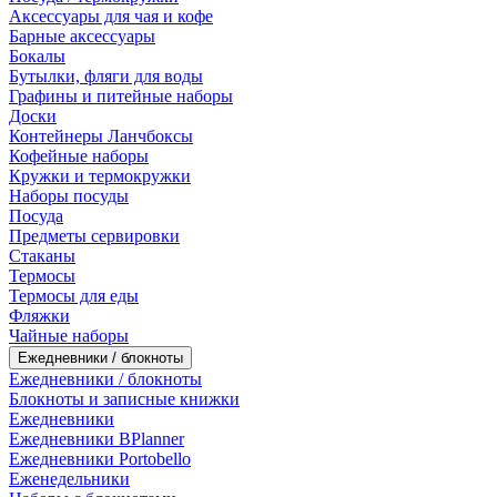
Аксессуары для чая и кофе
Барные аксессуары
Бокалы
Бутылки, фляги для воды
Графины и питейные наборы
Доски
Контейнеры Ланчбоксы
Кофейные наборы
Кружки и термокружки
Наборы посуды
Посуда
Предметы сервировки
Стаканы
Термосы
Термосы для еды
Фляжки
Чайные наборы
Ежедневники / блокноты
Ежедневники / блокноты
Блокноты и записные книжки
Ежедневники
Ежедневники BPlanner
Ежедневники Portobello
Еженедельники