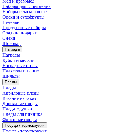
Мед и крем-мед
Наборы для глинтвейна
Наборы с чаем и кофе
Орехи и сухофрукты
Печенье
Продуктовые наборы
Сладкие подарки
Снеки
Шоколад
Награды
Награды
Кубки и медали
Наградные стелы
Плакетки и панно
Шильды
Пледы
Пледы
Акриловые пледы
Вязание на заказ
Дорожные пледы
Плед-подушка
Пледы для пикника
Флисовые пледы
Посуда / термокружки
Посуда / термокружки