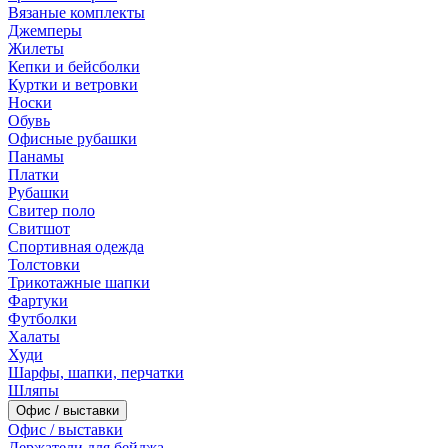
Вязаные комплекты
Джемперы
Жилеты
Кепки и бейсболки
Куртки и ветровки
Носки
Обувь
Офисные рубашки
Панамы
Платки
Рубашки
Свитер поло
Свитшот
Спортивная одежда
Толстовки
Трикотажные шапки
Фартуки
Футболки
Халаты
Худи
Шарфы, шапки, перчатки
Шляпы
Офис / выставки
Офис / выставки
Держатели для бейджа