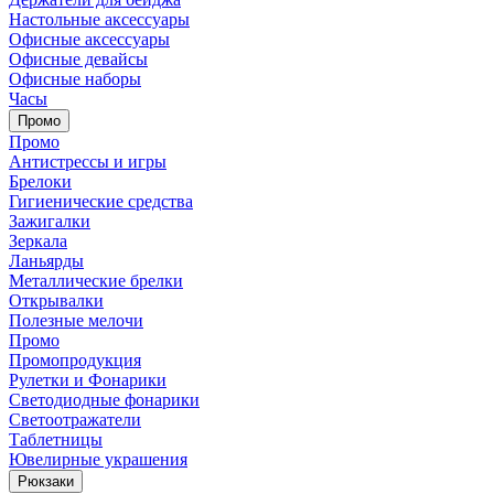
Настольные аксессуары
Офисные аксессуары
Офисные девайсы
Офисные наборы
Часы
Промо
Промо
Антистрессы и игры
Брелоки
Гигиенические средства
Зажигалки
Зеркала
Ланьярды
Металлические брелки
Открывалки
Полезные мелочи
Промо
Промопродукция
Рулетки и Фонарики
Светодиодные фонарики
Светоотражатели
Таблетницы
Ювелирные украшения
Рюкзаки