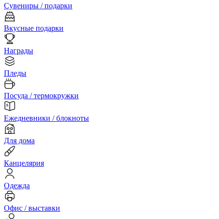
Сувениры / подарки
Вкусные подарки
Награды
Пледы
Посуда / термокружки
Ежедневники / блокноты
Для дома
Канцелярия
Одежда
Офис / выставки