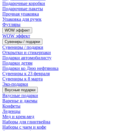
Подарочные коробки
Подарочные пакеты
Прочная упаковка
Упаковка для ручек
Футляры
WOW эффект
WOW эффект
Сувениры / подарки
Сувениры / подарки
Открытки и стикерпаки
Подарки автомобилисту
Подарки детям
Подарки ко Дню нефтяника
Сувениры к 23 февраля
Сувениры к 8 марта
Эко-подарки
Вкусные подарки
Вкусные подарки
Варенье и джемы
Конфеты
Леденцы
Мед и крем-мед
Наборы для глинтвейна
Наборы с чаем и кофе