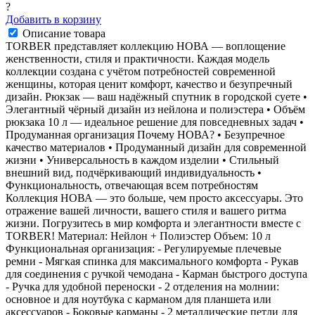
?
Добавить в корзину
Описание товара
TORBER представляет коллекцию НОВА — воплощение
женственности, стиля и практичности. Каждая модель
коллекции создана с учётом потребностей современной
женщины, которая ценит комфорт, качество и безупречный
дизайн. Рюкзак — ваш надёжный спутник в городской суете •
Элегантный чёрный дизайн из нейлона и полиэстера • Объём
рюкзака 10 л — идеальное решение для повседневных задач •
Продуманная организация Почему НОВА? • Безупречное
качество материалов • Продуманный дизайн для современной
жизни • Универсальность в каждом изделии • Стильный
внешний вид, подчёркивающий индивидуальность •
Функциональность, отвечающая всем потребностям
Коллекция НОВА — это больше, чем просто аксессуары. Это
отражение вашей личности, вашего стиля и вашего ритма
жизни. Погрузитесь в мир комфорта и элегантности вместе с
TORBER! Материал: Нейлон + Полиэстер Объем: 10 л
Функциональная организация: - Регулируемые плечевые
ремни - Мягкая спинка для максимального комфорта - Рукав
для соединения с ручкой чемодана - Карман быстрого доступа
- Ручка для удобной переноски - 2 отделения на молнии:
основное и для ноутбука с карманом для планшета или
аксессуаров - Боковые карманы - 2 металлические петли для