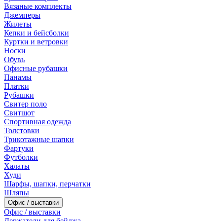
Вязаные комплекты
Джемперы
Жилеты
Кепки и бейсболки
Куртки и ветровки
Носки
Обувь
Офисные рубашки
Панамы
Платки
Рубашки
Свитер поло
Свитшот
Спортивная одежда
Толстовки
Трикотажные шапки
Фартуки
Футболки
Халаты
Худи
Шарфы, шапки, перчатки
Шляпы
Офис / выставки
Офис / выставки
Держатели для бейджа