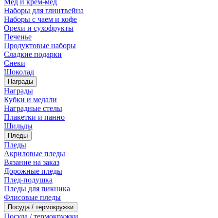
Мед и крем-мед
Наборы для глинтвейна
Наборы с чаем и кофе
Орехи и сухофрукты
Печенье
Продуктовые наборы
Сладкие подарки
Снеки
Шоколад
Награды
Награды
Кубки и медали
Наградные стелы
Плакетки и панно
Шильды
Пледы
Пледы
Акриловые пледы
Вязание на заказ
Дорожные пледы
Плед-подушка
Пледы для пикника
Флисовые пледы
Посуда / термокружки
Посуда / термокружки