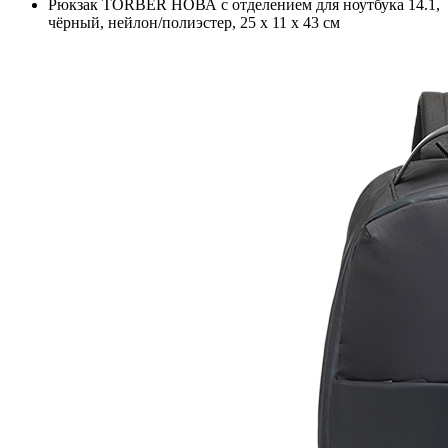
Рюкзак TORBER НОВА с отделением для ноутбука 14.1,
чёрный, нейлон/полиэстер, 25 х 11 х 43 см