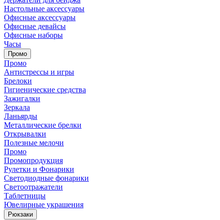
Настольные аксессуары
Офисные аксессуары
Офисные девайсы
Офисные наборы
Часы
Промо
Промо
Антистрессы и игры
Брелоки
Гигиенические средства
Зажигалки
Зеркала
Ланьярды
Металлические брелки
Открывалки
Полезные мелочи
Промо
Промопродукция
Рулетки и Фонарики
Светодиодные фонарики
Светоотражатели
Таблетницы
Ювелирные украшения
Рюкзаки