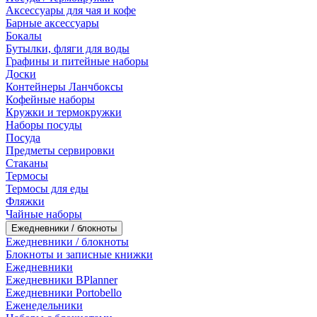
Аксессуары для чая и кофе
Барные аксессуары
Бокалы
Бутылки, фляги для воды
Графины и питейные наборы
Доски
Контейнеры Ланчбоксы
Кофейные наборы
Кружки и термокружки
Наборы посуды
Посуда
Предметы сервировки
Стаканы
Термосы
Термосы для еды
Фляжки
Чайные наборы
Ежедневники / блокноты
Ежедневники / блокноты
Блокноты и записные книжки
Ежедневники
Ежедневники BPlanner
Ежедневники Portobello
Еженедельники