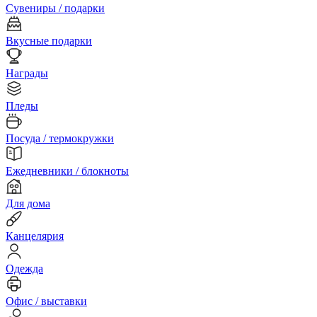
Сувениры / подарки
Вкусные подарки
Награды
Пледы
Посуда / термокружки
Ежедневники / блокноты
Для дома
Канцелярия
Одежда
Офис / выставки