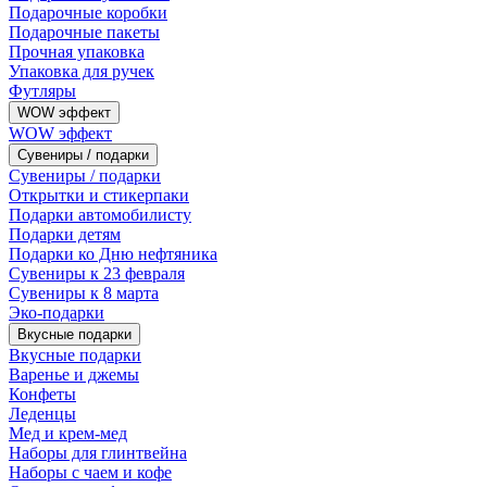
Подарочные коробки
Подарочные пакеты
Прочная упаковка
Упаковка для ручек
Футляры
WOW эффект
WOW эффект
Сувениры / подарки
Сувениры / подарки
Открытки и стикерпаки
Подарки автомобилисту
Подарки детям
Подарки ко Дню нефтяника
Сувениры к 23 февраля
Сувениры к 8 марта
Эко-подарки
Вкусные подарки
Вкусные подарки
Варенье и джемы
Конфеты
Леденцы
Мед и крем-мед
Наборы для глинтвейна
Наборы с чаем и кофе