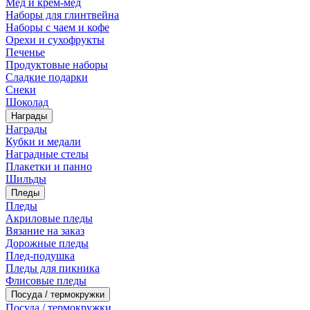
Мед и крем-мед
Наборы для глинтвейна
Наборы с чаем и кофе
Орехи и сухофрукты
Печенье
Продуктовые наборы
Сладкие подарки
Снеки
Шоколад
Награды
Награды
Кубки и медали
Наградные стелы
Плакетки и панно
Шильды
Пледы
Пледы
Акриловые пледы
Вязание на заказ
Дорожные пледы
Плед-подушка
Пледы для пикника
Флисовые пледы
Посуда / термокружки
Посуда / термокружки