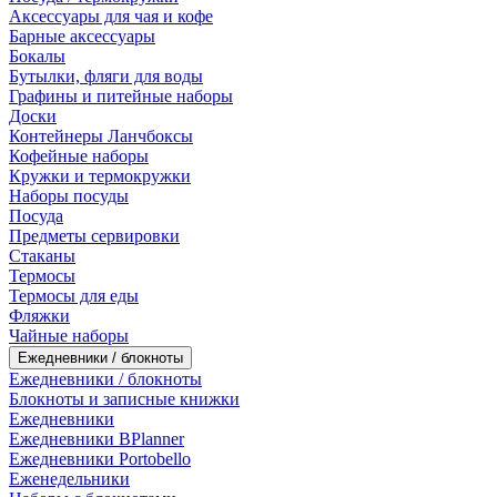
Аксессуары для чая и кофе
Барные аксессуары
Бокалы
Бутылки, фляги для воды
Графины и питейные наборы
Доски
Контейнеры Ланчбоксы
Кофейные наборы
Кружки и термокружки
Наборы посуды
Посуда
Предметы сервировки
Стаканы
Термосы
Термосы для еды
Фляжки
Чайные наборы
Ежедневники / блокноты
Ежедневники / блокноты
Блокноты и записные книжки
Ежедневники
Ежедневники BPlanner
Ежедневники Portobello
Еженедельники