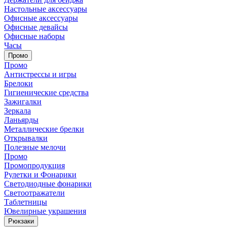
Настольные аксессуары
Офисные аксессуары
Офисные девайсы
Офисные наборы
Часы
Промо
Промо
Антистрессы и игры
Брелоки
Гигиенические средства
Зажигалки
Зеркала
Ланьярды
Металлические брелки
Открывалки
Полезные мелочи
Промо
Промопродукция
Рулетки и Фонарики
Светодиодные фонарики
Светоотражатели
Таблетницы
Ювелирные украшения
Рюкзаки