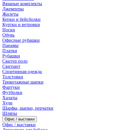
Вязаные комплекты
Джемперы
Жилеты
Кепки и бейсболки
Куртки и ветровки
Носки
Обувь
Офисные рубашки
Панамы
Платки
Рубашки
Свитер поло
Свитшот
Спортивная одежда
Толстовки
Трикотажные шапки
Фартуки
Футболки
Халаты
Худи
Шарфы, шапки, перчатки
Шляпы
Офис / выставки
Офис / выставки
Держатели для бейджа