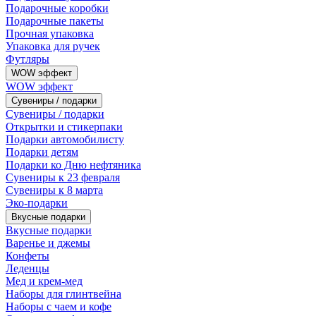
Подарочные коробки
Подарочные пакеты
Прочная упаковка
Упаковка для ручек
Футляры
WOW эффект
WOW эффект
Сувениры / подарки
Сувениры / подарки
Открытки и стикерпаки
Подарки автомобилисту
Подарки детям
Подарки ко Дню нефтяника
Сувениры к 23 февраля
Сувениры к 8 марта
Эко-подарки
Вкусные подарки
Вкусные подарки
Варенье и джемы
Конфеты
Леденцы
Мед и крем-мед
Наборы для глинтвейна
Наборы с чаем и кофе