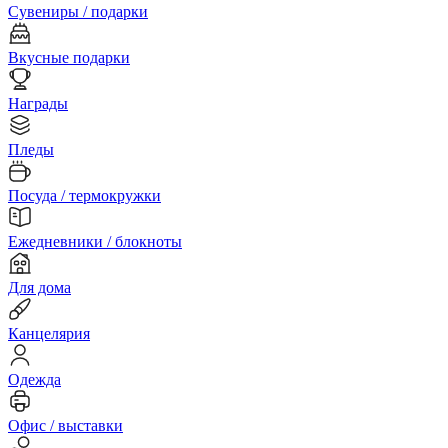
Сувениры / подарки
Вкусные подарки
Награды
Пледы
Посуда / термокружки
Ежедневники / блокноты
Для дома
Канцелярия
Одежда
Офис / выставки