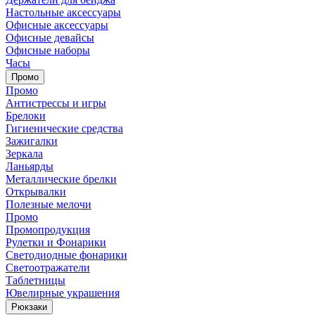
Настольные аксессуары
Офисные аксессуары
Офисные девайсы
Офисные наборы
Часы
Промо
Промо
Антистрессы и игры
Брелоки
Гигиенические средства
Зажигалки
Зеркала
Ланьярды
Металлические брелки
Открывалки
Полезные мелочи
Промо
Промопродукция
Рулетки и Фонарики
Светодиодные фонарики
Светоотражатели
Таблетницы
Ювелирные украшения
Рюкзаки