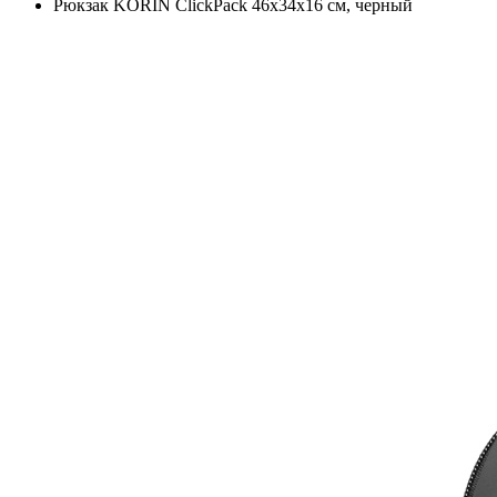
Рюкзак KORIN ClickPack 46х34х16 см, черный