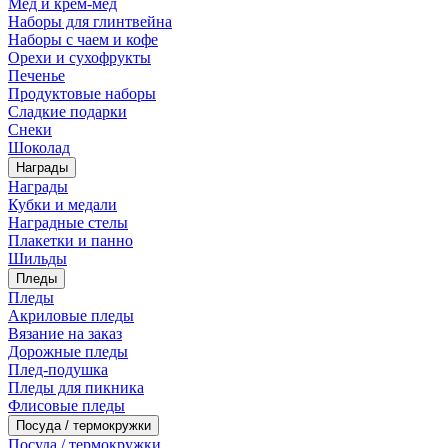
Мед и крем-мед
Наборы для глинтвейна
Наборы с чаем и кофе
Орехи и сухофрукты
Печенье
Продуктовые наборы
Сладкие подарки
Снеки
Шоколад
Награды
Награды
Кубки и медали
Наградные стелы
Плакетки и панно
Шильды
Пледы
Пледы
Акриловые пледы
Вязание на заказ
Дорожные пледы
Плед-подушка
Пледы для пикника
Флисовые пледы
Посуда / термокружки
Посуда / термокружки