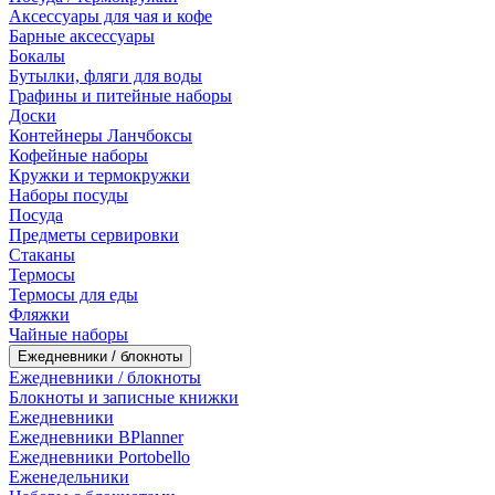
Аксессуары для чая и кофе
Барные аксессуары
Бокалы
Бутылки, фляги для воды
Графины и питейные наборы
Доски
Контейнеры Ланчбоксы
Кофейные наборы
Кружки и термокружки
Наборы посуды
Посуда
Предметы сервировки
Стаканы
Термосы
Термосы для еды
Фляжки
Чайные наборы
Ежедневники / блокноты
Ежедневники / блокноты
Блокноты и записные книжки
Ежедневники
Ежедневники BPlanner
Ежедневники Portobello
Еженедельники