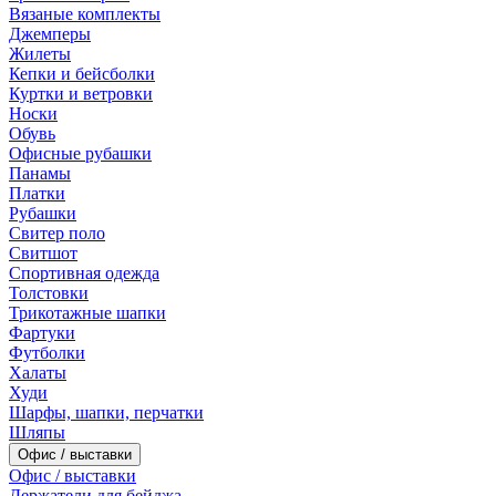
Вязаные комплекты
Джемперы
Жилеты
Кепки и бейсболки
Куртки и ветровки
Носки
Обувь
Офисные рубашки
Панамы
Платки
Рубашки
Свитер поло
Свитшот
Спортивная одежда
Толстовки
Трикотажные шапки
Фартуки
Футболки
Халаты
Худи
Шарфы, шапки, перчатки
Шляпы
Офис / выставки
Офис / выставки
Держатели для бейджа