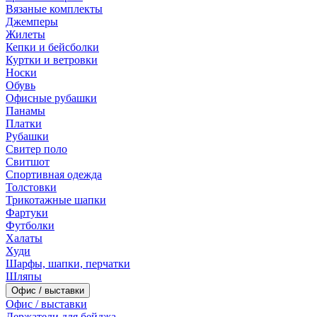
Вязаные комплекты
Джемперы
Жилеты
Кепки и бейсболки
Куртки и ветровки
Носки
Обувь
Офисные рубашки
Панамы
Платки
Рубашки
Свитер поло
Свитшот
Спортивная одежда
Толстовки
Трикотажные шапки
Фартуки
Футболки
Халаты
Худи
Шарфы, шапки, перчатки
Шляпы
Офис / выставки
Офис / выставки
Держатели для бейджа