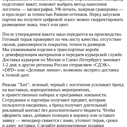
подготовит макет, поможет выбрать метод нанесения
логотипа — шелкография, УФ-печать, лазерная гравировка —
и проследит за точностью Pantone-оттенков. Перед запуском
партии вы получите цифровой эскиз: можно скорректировать
размещение знака, текст или цвет.
После утверждения макета заказ передается на производство.
Готовый тираж проверяют по чек-листу качества: отсутствие
сколов, равномерность покрытия, точность размеров.
Мы упаковываем изделия в транспортные короба
с демпфирующим материалом и передаем курьерской службе.
Доставка курьером по Москве и Санкт-Петербургу занимает
1-2 дня; в другие регионы России отправляем «СДЭК»,
«DPD» или «Деловые линии», возможна экспресс-доставка
к точной дате.
Рюкзак "Хит", зеленый, черный с логотипом усиливает бренд
на выставках, корпоративных мероприятиях,
в приветственных наборах и программах лояльности.
Сотрудники и партнёры получают предмет, которым
пользуются ежедневно, а бренд получает длительный
рекламный контакт без дополнительного бюджета. Чтобы
оформить заказ, добавьте позиции в корзину или оставьте
заявку — менеджер свяжется с вами, уточнит тираж, сроки
и адрес доставки. Сделайте корпоративные подарки