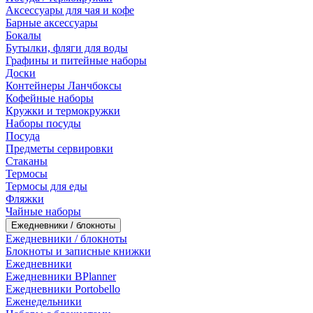
Аксессуары для чая и кофе
Барные аксессуары
Бокалы
Бутылки, фляги для воды
Графины и питейные наборы
Доски
Контейнеры Ланчбоксы
Кофейные наборы
Кружки и термокружки
Наборы посуды
Посуда
Предметы сервировки
Стаканы
Термосы
Термосы для еды
Фляжки
Чайные наборы
Ежедневники / блокноты
Ежедневники / блокноты
Блокноты и записные книжки
Ежедневники
Ежедневники BPlanner
Ежедневники Portobello
Еженедельники