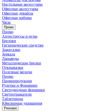
Настольные аксессуары
Офисные аксессуары
Офисные девайсы
Офисные наборы
Часы
Промо
Промо
Антистрессы и игры
Брелоки
Гигиенические средства
Зажигалки
Зеркала
Ланьярды
Металлические брелки
Открывалки
Полезные мелочи
Промо
Промопродукция
Рулетки и Фонарики
Светодиодные фонарики
Светоотражатели
Таблетницы
Ювелирные украшения
Рюкзаки