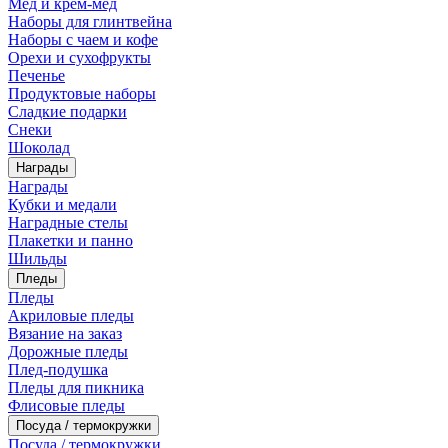
Мед и крем-мед
Наборы для глинтвейна
Наборы с чаем и кофе
Орехи и сухофрукты
Печенье
Продуктовые наборы
Сладкие подарки
Снеки
Шоколад
Награды
Награды
Кубки и медали
Наградные стелы
Плакетки и панно
Шильды
Пледы
Пледы
Акриловые пледы
Вязание на заказ
Дорожные пледы
Плед-подушка
Пледы для пикника
Флисовые пледы
Посуда / термокружки
Посуда / термокружки