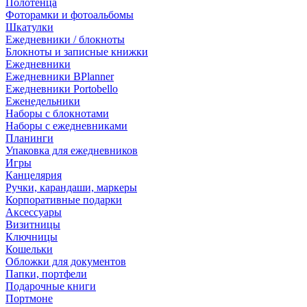
Полотенца
Фоторамки и фотоальбомы
Шкатулки
Ежедневники / блокноты
Блокноты и записные книжки
Ежедневники
Ежедневники BPlanner
Ежедневники Portobello
Еженедельники
Наборы с блокнотами
Наборы с ежедневниками
Планинги
Упаковка для ежедневников
Игры
Канцелярия
Ручки, карандаши, маркеры
Корпоративные подарки
Аксессуары
Визитницы
Ключницы
Кошельки
Обложки для документов
Папки, портфели
Подарочные книги
Портмоне