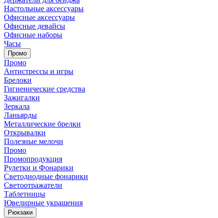
Настольные аксессуары
Офисные аксессуары
Офисные девайсы
Офисные наборы
Часы
Промо
Промо
Антистрессы и игры
Брелоки
Гигиенические средства
Зажигалки
Зеркала
Ланьярды
Металлические брелки
Открывалки
Полезные мелочи
Промо
Промопродукция
Рулетки и Фонарики
Светодиодные фонарики
Светоотражатели
Таблетницы
Ювелирные украшения
Рюкзаки