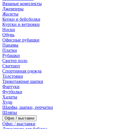
Вязаные комплекты
Джемперы
Жилеты
Кепки и бейсболки
Куртки и ветровки
Носки
Обувь
Офисные рубашки
Панамы
Платки
Рубашки
Свитер поло
Свитшот
Спортивная одежда
Толстовки
Трикотажные шапки
Фартуки
Футболки
Халаты
Худи
Шарфы, шапки, перчатки
Шляпы
Офис / выставки
Офис / выставки
Держатели для бейджа