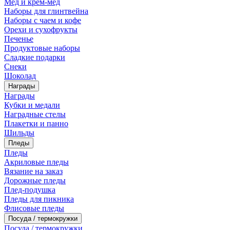
Мед и крем-мед
Наборы для глинтвейна
Наборы с чаем и кофе
Орехи и сухофрукты
Печенье
Продуктовые наборы
Сладкие подарки
Снеки
Шоколад
Награды
Награды
Кубки и медали
Наградные стелы
Плакетки и панно
Шильды
Пледы
Пледы
Акриловые пледы
Вязание на заказ
Дорожные пледы
Плед-подушка
Пледы для пикника
Флисовые пледы
Посуда / термокружки
Посуда / термокружки