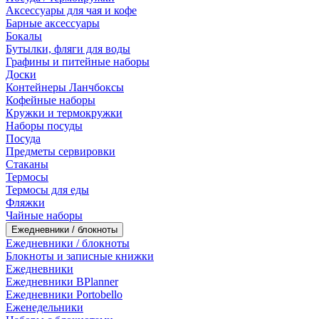
Аксессуары для чая и кофе
Барные аксессуары
Бокалы
Бутылки, фляги для воды
Графины и питейные наборы
Доски
Контейнеры Ланчбоксы
Кофейные наборы
Кружки и термокружки
Наборы посуды
Посуда
Предметы сервировки
Стаканы
Термосы
Термосы для еды
Фляжки
Чайные наборы
Ежедневники / блокноты
Ежедневники / блокноты
Блокноты и записные книжки
Ежедневники
Ежедневники BPlanner
Ежедневники Portobello
Еженедельники