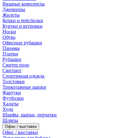
Вязаные комплекты
Джемперы
Жилеты
Кепки и бейсболки
Куртки и ветровки
Носки
Обувь
Офисные рубашки
Панамы
Платки
Рубашки
Свитер поло
Свитшот
Спортивная одежда
Толстовки
Трикотажные шапки
Фартуки
Футболки
Халаты
Худи
Шарфы, шапки, перчатки
Шляпы
Офис / выставки
Офис / выставки
Держатели для бейджа