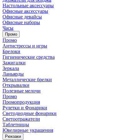
Настольные аксессуары
Офисные аксессуары
Офисные девайсы
Офисные наборы
Часы
Промо
Промо
Антистрессы и игры
Брелоки
Гигиенические средства
Зажигалки
Зеркала
Ланьярды
Металлические брелки
Открывалки
Полезные мелочи
Промо
Промопродукция
Рулетки и Фонарики
Светодиодные фонарики
Светоотражатели
Таблетницы
Ювелирные украшения
Рюкзаки