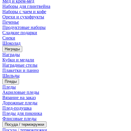
Мед и крем-мед
Наборы для глинтвейна
Наборы с чаем и кофе
Орехи и сухофрукты
Печенье
Продуктовые наборы
Сладкие подарки
Снеки
Шоколад
Награды
Награды
Кубки и медали
Наградные стелы
Плакетки и панно
Шильды
Пледы
Пледы
Акриловые пледы
Вязание на заказ
Дорожные пледы
Плед-подушка
Пледы для пикника
Флисовые пледы
Посуда / термокружки
Посуда / термокружки