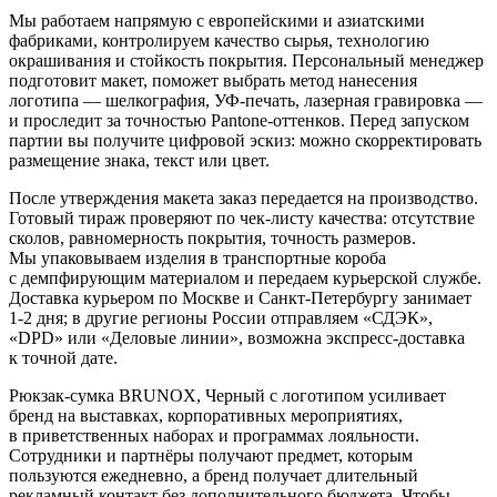
Мы работаем напрямую с европейскими и азиатскими
фабриками, контролируем качество сырья, технологию
окрашивания и стойкость покрытия. Персональный менеджер
подготовит макет, поможет выбрать метод нанесения
логотипа — шелкография, УФ-печать, лазерная гравировка —
и проследит за точностью Pantone-оттенков. Перед запуском
партии вы получите цифровой эскиз: можно скорректировать
размещение знака, текст или цвет.
После утверждения макета заказ передается на производство.
Готовый тираж проверяют по чек-листу качества: отсутствие
сколов, равномерность покрытия, точность размеров.
Мы упаковываем изделия в транспортные короба
с демпфирующим материалом и передаем курьерской службе.
Доставка курьером по Москве и Санкт-Петербургу занимает
1-2 дня; в другие регионы России отправляем «СДЭК»,
«DPD» или «Деловые линии», возможна экспресс-доставка
к точной дате.
Рюкзак-сумка BRUNOX, Черный с логотипом усиливает
бренд на выставках, корпоративных мероприятиях,
в приветственных наборах и программах лояльности.
Сотрудники и партнёры получают предмет, которым
пользуются ежедневно, а бренд получает длительный
рекламный контакт без дополнительного бюджета. Чтобы