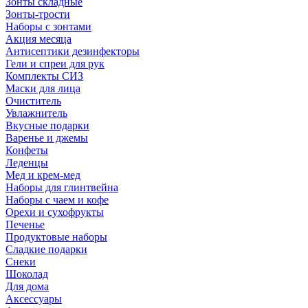
Зонты складные
Зонты-трости
Наборы с зонтами
Акция месяца
Антисептики дезинфекторы
Гели и спреи для рук
Комплекты СИЗ
Маски для лица
Очиститель
Увлажнитель
Вкусные подарки
Варенье и джемы
Конфеты
Леденцы
Мед и крем-мед
Наборы для глинтвейна
Наборы с чаем и кофе
Орехи и сухофрукты
Печенье
Продуктовые наборы
Сладкие подарки
Снеки
Шоколад
Для дома
Аксессуары