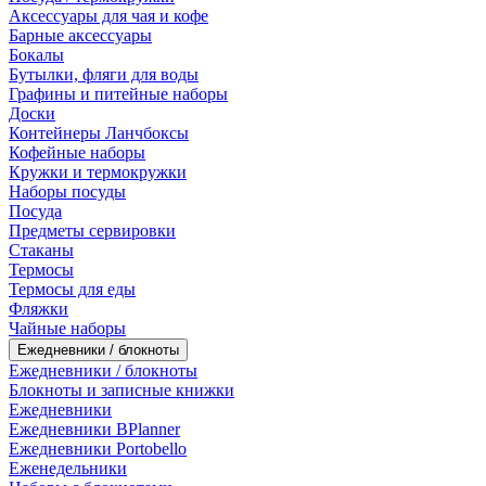
Аксессуары для чая и кофе
Барные аксессуары
Бокалы
Бутылки, фляги для воды
Графины и питейные наборы
Доски
Контейнеры Ланчбоксы
Кофейные наборы
Кружки и термокружки
Наборы посуды
Посуда
Предметы сервировки
Стаканы
Термосы
Термосы для еды
Фляжки
Чайные наборы
Ежедневники / блокноты
Ежедневники / блокноты
Блокноты и записные книжки
Ежедневники
Ежедневники BPlanner
Ежедневники Portobello
Еженедельники